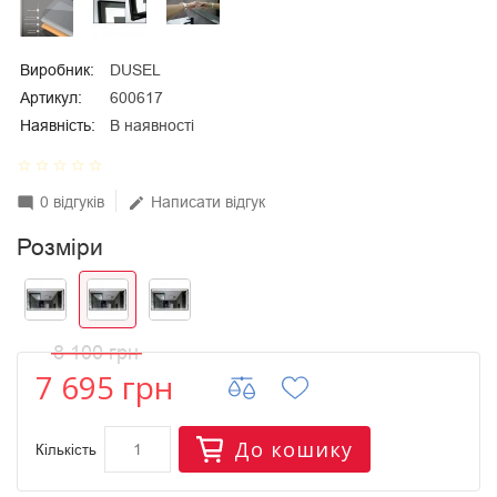
Виробник:
DUSEL
Артикул:
600617
Наявність:
В наявності
star_border
star_border
star_border
star_border
star_border
0 відгуків
Написати відгук
mode_comment
edit
Розміри
8 100 грн
7 695 грн
До кошику
Кількість