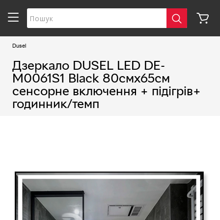
Dusel
Дзеркало DUSEL LED DE-
M0061S1 Black 80смх65см
сенсорне включення + підігрів+
годинник/темп