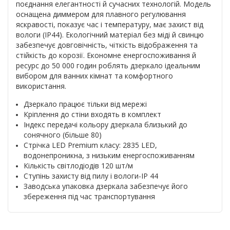
поєднання елегантності й сучасних технологій. Модель
оснащена диммером для плавного регулювання
яскравості, показує час і температуру, має захист від
вологи (IP44). Екологічний матеріал без міді й свинцю
забезпечує довговічність, чіткість відображення та
стійкість до корозії. Економне енергоспоживання й
ресурс до 50 000 годин роблять дзеркало ідеальним
вибором для ванних кімнат та комфортного
використання.
Дзеркало працює тільки від мережі
Кріплення до стіни входять в комплект
Індекс передачі кольору дзеркала близький до
сонячного (більше 80)
Стрічка LED Premium класу: 2835 LED,
водонепроникна, з низьким енергоспоживанням
Кількість світлодіодів 120 шт/м
Ступінь захисту від пилу і вологи-IP 44
Заводська упаковка дзеркала забезпечує його
збереження під час транспортування