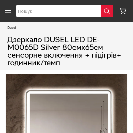
Dusel
Дзеркало DUSEL LED DE-
M0065D Silver 80смх65см
сенсорне включення + підігрів+
годинник/темп