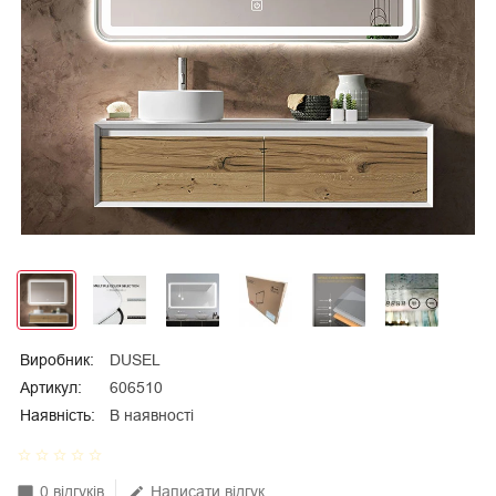
Виробник:
DUSEL
Артикул:
606510
Наявність:
В наявності
star_border
star_border
star_border
star_border
star_border
0 відгуків
Написати відгук
mode_comment
edit