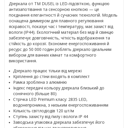
Дзеркала от ТМ DUSEL із LED-підсвіткою, функцією
антизапотівання та сенсорною кнопкою — це
поєднання елегантності й сучасних технологій. Модель
оснащена диммером для плавного регулювання
яскравості, показує час і температуру, має захист від
вологи (IP44). Екологічний матеріал без міді й свинцю
забезпечує довговічність, чіткість відображення та
стійкість до корозії. Економне енергоспоживання й
ресурс до 50 000 годин роблять дзеркало ідеальним
вибором для ванних кімнат та комфортного
використання.
Дзеркало працює тільки від мережі
Кріплення до стіни входять в комплект
Рамка зроблена з алюмінію
Індекс передачі кольору дзеркала близький до
сонячного (більше 80)
Стрічка LED Premium класу: 2835 LED,
водонепроникна, з низьким енергоспоживанням
Кількість світлодіодів 120 шт/м
Ступінь захисту від пилу і вологи-IP 44
Заводська упаковка дзеркала забезпечує його
збереження під час транспортування