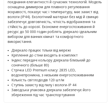
поєднання елегантності й сучасних технологій. Модель
оснащена диммером для плавного регулювання
яскравості, показує час і температуру, має захист від
вологи (IP44). Екологічний матеріал без міді й свинцю
забезпечує довговічність, чіткість відображення та
стійкість до корозії. Економне енергоспоживання й
ресурс до 50 000 годин роблять дзеркало ідеальним
вибором для ванних кімнат та комфортного
використання.
Дзеркало працює тільки від мережі
Кріплення до стіни входять в комплект
Індекс передачі кольору дзеркала близький до
сонячного (більше 80)
Стрічка LED Premium класу: 2835 LED,
водонепроникна, з низьким енергоспоживанням
Кількість світлодіодів 120 шт/м
Ступінь захисту від пилу і вологи-IP 44
Заводська упаковка дзеркала забезпечує його
збереження під час транспортування