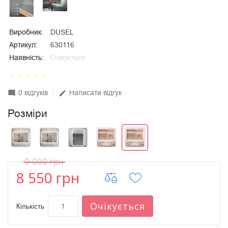
Виробник:
DUSEL
Артикул:
630116
Наявність:
Очікується
star_border
star_border
star_border
star_border
star_border
0 відгуків
Написати відгук
mode_comment
edit
Розміри
9 000 грн
8 550 грн
Очікується
Кількість