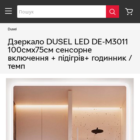
Dusel
Дзеркало DUSEL LED DE-M3011
100смх75см сенсорне
включення + підігрів+ годинник /
темп