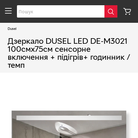
Dusel
Дзеркало DUSEL LED DE-M3021
100смх75см сенсорне
включення + підігрів+ годинник /
темп