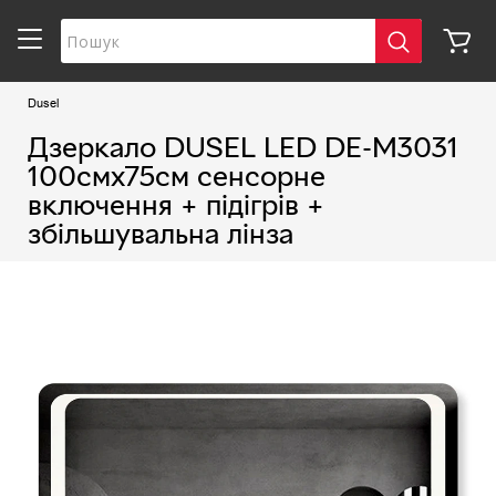
Dusel
Дзеркало DUSEL LED DE-M3031
100смх75см сенсорне
включення + підігрів +
збільшувальна лінза