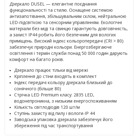
Дзеркало DUSEL — елегантне поєднання
функціональності та стилю. Оснащене системою
антизапотівання, збільшувальним склом, нейтральною
LED-підсвіткою та сенсорним управлінням. Екологічні
матеріали без міді та свинцю гарантують довговічність,
а захист IP44 робить його безпечним для вологих
приміщень. Високий індекс кольоропередачі (CRI > 80)
забезпечує природні кольори. Енергозберігаюче
освітлення і термін служби понад 50 000 годи
н дарують
комфорт на багато років.
Дзеркало працює тільки від мережі
Кріплення до стіни входять в комплект
Індекс передачі кольору дзеркала близький до
сонячного (більше 80)
Стрічка LED Premium класу: 2835 LED,
водонепроникна, з низьким енергоспоживанням
Кількість світлодіодів 120 шт/м
Ступінь захисту від пилу і вологи-IP 44
Заводська упаковка дзеркала забезпечує його
збереження під час транспортування