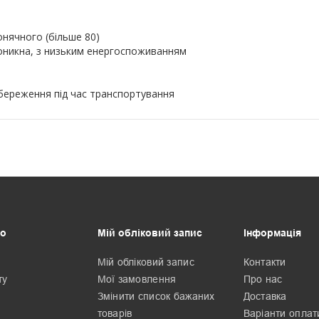
онячного (більше 80)
роникна, з низьким енергоспоживанням
береження під час транспортування
о
Мій обліковий запис
Інформація
Мій обліковий запис
Контакти
ту
Мої замовлення
Про нас
Змінити список бажаних
Доставка
товарів
Варіанти оплат