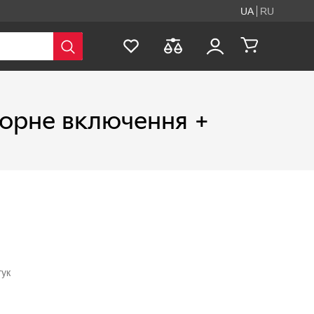
UA
RU
орне включення +
гук