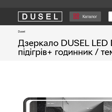
Каталог
Dusel
Дзеркало DUSEL LED 
підігрів+ годинник / т