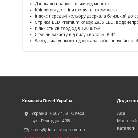
Дзеркало працює тільки від мережі
Кріплення до стіни входять в комплект
Індекс передачі кольору дзеркала близький до с
Стрічка LED Premium класу: 2835 LED, водонеп
Кількість світлодіодів 120 шт/м
Ступінь захисту від пилу і вологи-IP 44
Заводська упаковка дзеркала забезпечує його з
Компанія Dusel Україна
Додатков
Україна, 65074, м. Одеса,
Акції
location_on
вул. Рекордна 40В
Мапа сай
Каталоги
sales@dusel-shop.com.ua
mail_outline