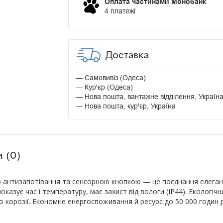
Оплата частинами Монобанк
4 платежі
Доставка
Самовивіз (Одеса)
Кур'єр (Одеса)
Нова пошта, вантажне відділення, Україн
Нова пошта, кур'єр, Україна
и (0)
ю антизапотівання та сенсорною кнопкою — це поєднання елеган
азує час і температуру, має захист від вологи (IP44). Екологічн
ь до корозії. Економне енергоспоживання й ресурс до 50 000 годи