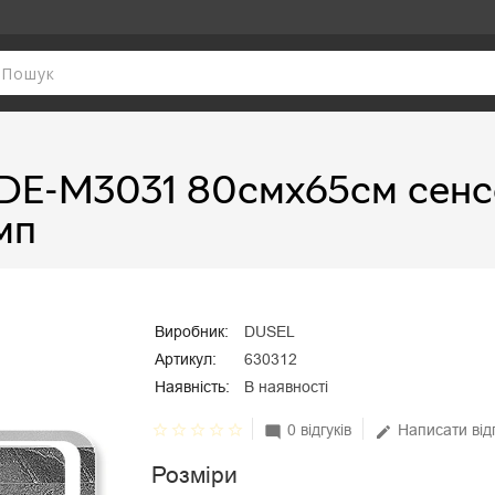
DE-M3031 80смх65см сенс
емп
Виробник:
DUSEL
Артикул:
630312
Наявність:
В наявності
star_border
star_border
star_border
star_border
star_border
0 відгуків
Написати від
mode_comment
edit
Розміри