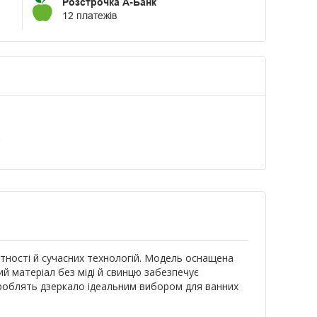
Розстрочка А-Банк
12 платежів
а
тності й сучасних технологій. Модель оснащена
ий матеріал без міді й свинцю забезпечує
н роблять дзеркало ідеальним вибором для ванних