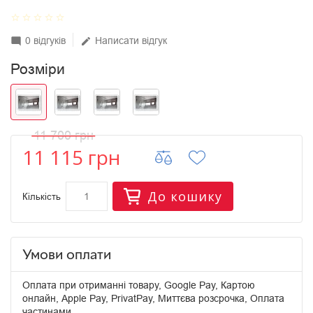
star_border
star_border
star_border
star_border
star_border
0 відгуків
Написати відгук
mode_comment
edit
Розміри
11 700 грн
11 115 грн
До кошику
Кількість
Умови оплати
Оплата при отриманні товару, Google Pay, Картою
онлайн, Apple Pay, PrivatPay, Миттєва розсрочка, Оплата
частинами.