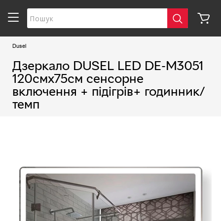
Dusel
Дзеркало DUSEL LED DE-M3051
120смх75см сенсорне
включення + підігрів+ годинник/
темп