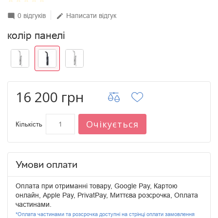
0 відгуків
Написати відгук
mode_comment
edit
колір панелі
16 200 грн
Очікується
Кількість
Умови оплати
Оплата при отриманні товару, Google Pay, Картою
онлайн, Apple Pay, PrivatPay, Миттєва розсрочка, Оплата
частинами.
*Оплата частинами та розсрочка доступні на стрінці оплати замовлення