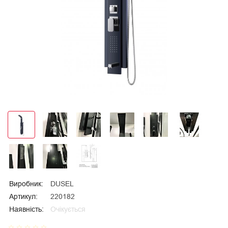
Виробник:
DUSEL
Артикул:
220182
Наявність:
Очікується
star_border
star_border
star_border
star_border
star_border