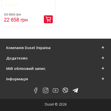
star_border
star_border
star_border
star_border
star_border
23 850 грн
22 658 грн
Компанія Dusel Україна
Додатково
Мій обліковий запис
Інформація
Dusel © 2026