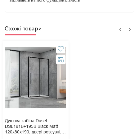
впливають на його функціональність
Схожі товари
Душова кабіна Dusel
DSL191B+195B Black Matt
120х80х190, двері розсувні,
скло прозоре