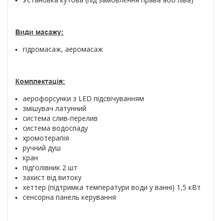
Види масажу:
гідромасаж, аеромасаж
Комплектація:
аерофорсунки з LED підсвічуванням
змішувач латунний
система слив-перелив
система водоспаду
хромотерапія
ручний душ
кран
підголівник 2 шт
захист від витоку
хеттер (підтримка температури води у ванні) 1,5 кВт
сенсорна панель керування