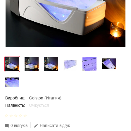
Виробник:
Golston (Италия)
Наявність:
Очікується
star_border
star_border
star_border
star_border
star_border
0 відгуків
Написати відгук
mode_comment
edit