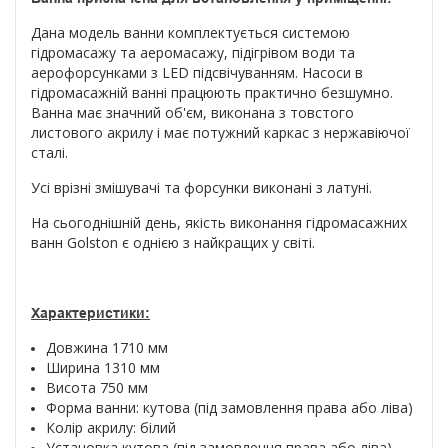
Дана модель ванни комплектується системою
гідромасажу та аеромасажу, підігрівом води та
аерофорсунками з LED підсвічуванням. Насоси в
гідромасажній ванні працюють практично безшумно.
Ванна має значний об'єм, виконана з товстого
листового акрилу і має потужний каркас з нержавіючої
сталі.
Усі врізні змішувачі та форсунки виконані з латуні.
На сьогоднішній день, якість виконання гідромасажних
ванн Golston є однією з найкращих у світі.
Характеристики:
Довжина 1710 мм
Ширина 1310 мм
Висота 750 мм
Форма ванни: кутова (під замовлення права або ліва)
Колір акрилу: білий
Установка кутова
(під замовлення права або ліва)