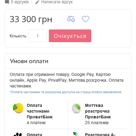
0 відгуків
Написати відгук
mode_comment
edit
33 300 грн
Очікується
Кількість
Умови оплати
Оплата при отриманні товару, Google Pay, Картою
онлайн, Apple Pay, PrivatPay, Миттєва розсрочка, Оплата
частинами.
*Оплата частинами та розсрочка доступні на стрінці оплати замовлення
Оплата
Миттєва
частинами
розстрочка
ПриватБанк
ПриватБанк
4 платежі
25 платежів
Оплата
Розстрочка А-