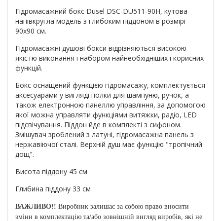
Гідромасажний бокс Dusel DSC-DU511-90H, кутова
напівкругла модель з глибоким піддоном в розмірі
90х90 см.
Гідромасажні душові бокси відрізняються високою
якістю виконання і набором найнеобхідніших і корисних
функцій.
Бокс оснащений функцією гідромасажу, комплектується
аксесуарами у вигляді полки для шампуню, ручок, а
також електронною панеллю управління, за допомогою
якої можна управляти функціями витяжки, радіо, LED
підсвічування. Піддон йде в комплекті з сифоном.
Змішувач зроблений з латуні, гідромасажна панель з
нержавіючої сталі. Верхній душ має функцію "тропічний
дощ".
Висота піддону 45 см
Глибина піддону 33 см
ВАЖЛИВО!!
Виробник залишає за собою право вносити
зміни в комплектацію та/або зовнішній вигляд виробів, які не