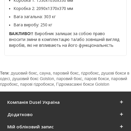
Коробка 1: 1530x1030x330 мм
Коробка 2: 
2090x1370x370 мм
Вага загальна: 303 кг
Вага виробу: 250 кг
Виробник залишає за собою право
ВАЖЛИВО!!
вносити зміни в комплектацію та/або зовнішній вигляд
виробів, які не впливають на його функціональність
Теги:
душовий бокс
,
сауна
,
паровий бокс
,
гідробокс
,
душові бокси в
одесі
,
душовий бокс Golston
,
паровий бокс
,
парові бокси
,
паровий
гідробокс
,
парові гідробокси
,
Гідромасажні бокси Golston
Компанія Dusel Україна
Додатково
Мій обліковий запис