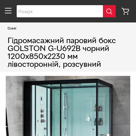
Dusel
Гідромасажний паровий бокс
GOLSTON G-U692B чорний
1200х850х2230 мм
лівосторонній, розсувний