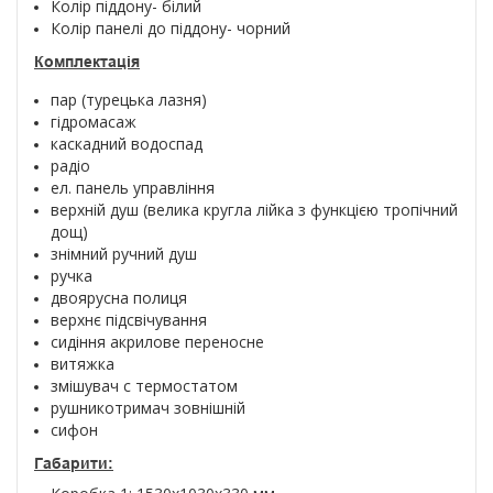
Колір піддону- білий
Колір панелі до піддону- чорний
Комплектація
пар (турецька лазня)
гідромасаж
каскадний водоспад
радіо
ел. панель управління
верхній душ (велика кругла лійка з функцією тропічний
дощ)
знімний ручний душ
ручка
двоярусна полиця
верхнє підсвічування
сидіння акрилове переносне
витяжка
змішувач с термостатом
рушникотримач зовнішній
сифон
Габарити: