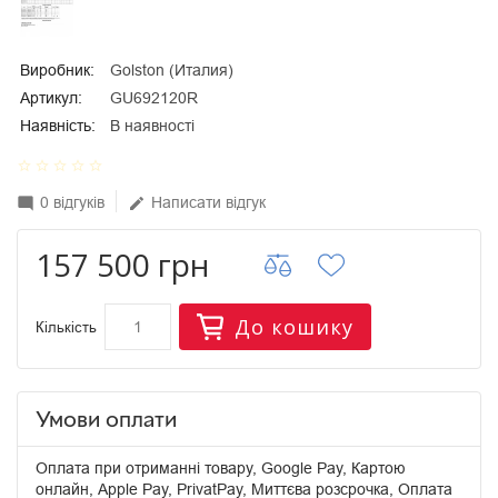
Виробник:
Golston (Италия)
Артикул:
GU692120R
Наявність:
В наявності
star_border
star_border
star_border
star_border
star_border
0 відгуків
Написати відгук
mode_comment
edit
157 500 грн
До кошику
Кількість
Умови оплати
Оплата при отриманні товару, Google Pay, Картою
онлайн, Apple Pay, PrivatPay, Миттєва розсрочка, Оплата