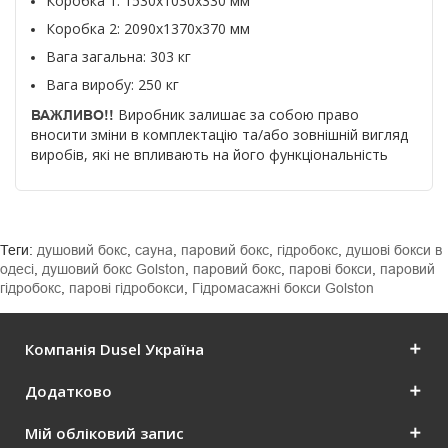
Коробка 1: 1530x1030x330 мм
Коробка 2: 
2090x1370x370 мм
Вага загальна: 303 кг
Вага виробу: 250 кг
Виробник залишає за собою право
ВАЖЛИВО!!
вносити зміни в комплектацію та/або зовнішній вигляд
виробів, які не впливають на його функціональність
Теги:
душовий бокс
,
сауна
,
паровий бокс
,
гідробокс
,
душові бокси в
одесі
,
душовий бокс Golston
,
паровий бокс
,
парові бокси
,
паровий
гідробокс
,
парові гідробокси
,
Гідромасажні бокси Golston
Компанія Dusel Україна
Додатково
Мій обліковий запис