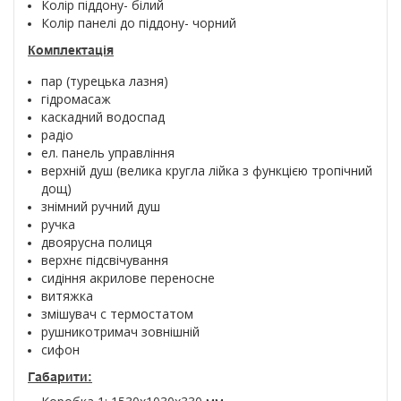
Колір піддону- білий
Колір панелі до піддону- чорний
Комплектація
пар (турецька лазня)
гідромасаж
каскадний водоспад
радіо
ел. панель управління
верхній душ (велика кругла лійка з функцією тропічний
дощ)
знімний ручний душ
ручка
двоярусна полиця
верхнє підсвічування
сидіння акрилове переносне
витяжка
змішувач с термостатом
рушникотримач зовнішній
сифон
Габарити: