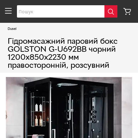
Dusel
Гідромасажний паровий бокс
GOLSTON G-U692BB чорний
1200х850х2230 мм
правосторонній, розсувний