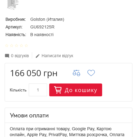
Виробник:
Golston (Италия)
Артикул:
GU692125R
Наявність:
В наявності
star_border
star_border
star_border
star_border
star_border
0 відгуків
Написати відгук
mode_comment
edit
166 050 грн
До кошику
Кількість
Умови оплати
Оплата при отриманні товару, Google Pay, Картою
онлайн, Apple Pay, PrivatPay, Миттєва розсрочка, Оплата