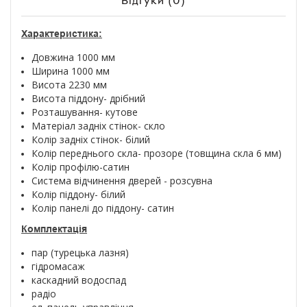
Відгуки (0)
Характеристика:
Довжина 1000 мм
Ширина 1000 мм
Висота 2230 мм
Висота піддону- дрібний
Розташування- кутове
Матеріал задніх стінок- скло
Колір задніх стінок- білий
Колір переднього скла- прозоре (товщина скла 6 мм)
Колір профілю-сатин
Система відчинення дверей - розсувна
Колір піддону- білий
Колір панелі до піддону- сатин
Комплектація
пар (турецька лазня)
гідромасаж
каскадний водоспад
радіо