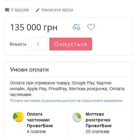
0 відгуків
Написати відгук
mode_comment
edit
135 000 грн
Очікується
Кількість
Умови оплати
Оплата при отриманні товару, Google Pay, Картою
онлайн, Apple Pay, PrivatPay, Миттєва розсрочка, Оплата
частинами.
*Оплата частинами та розсрочка доступні на стрінці оплати замовлення
Оплата
Миттєва
частинами
розстрочка
ПриватБанк
ПриватБанк
4 платежі
25 платежів