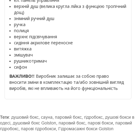
ел. панель управління
верхній душ (велика кругла лійка з функцією тропічний
дощ)
знімний ручний душ
ручка
полиця
верхнє підсвічування
сидіння акрилове переносне
витяжка
змішувач
рушникотримач
сифон
Виробник залишає за собою право
ВАЖЛИВО!!
вносити зміни в комплектацію та/або зовнішній вигляд
виробів, які не впливають на його функціональність
Теги:
душовий бокс
,
сауна
,
паровий бокс
,
гідробокс
,
душові бокси в
одесі
,
душовий бокс Golston
,
паровий бокс
,
парові бокси
,
паровий
гідробокс
,
парові гідробокси
,
Гідромасажні бокси Golston