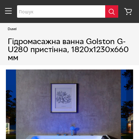
Dusel
Гідромасажна ванна Golston G-
U280 пристінна, 1820х1230х660
мм