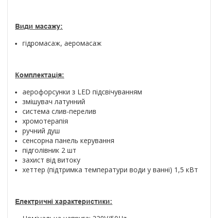
Види масажу:
гідромасаж, аеромасаж
Комплектація:
аерофорсунки з LED підсвічуванням
змішувач латунний
система слив-перелив
хромотерапія
ручний душ
сенсорна панель керування
підголівник 2 шт
захист від витоку
хеттер (підтримка температури води у ванні) 1,5 кВт
Електричні характеристики: