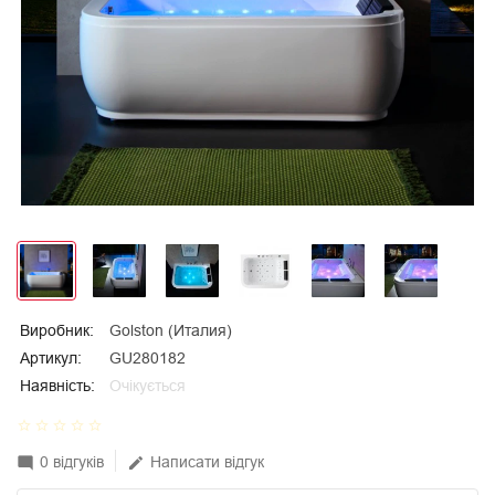
Виробник:
Golston (Италия)
Артикул:
GU280182
Наявність:
Очікується
star_border
star_border
star_border
star_border
star_border
0 відгуків
Написати відгук
mode_comment
edit