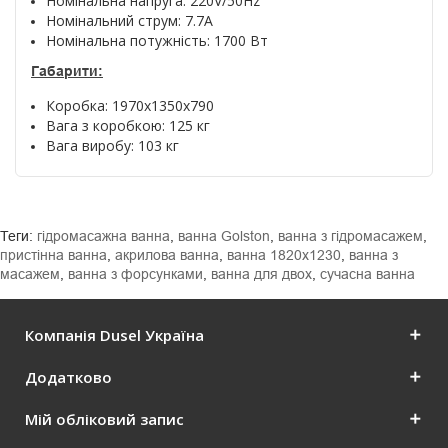
Номінальна напруга: 220V/50Hz
Номінальний струм: 7.7A
Номінальна потужність: 1700 Вт
Габарити:
Коробка: 1970x1350x790
Вага з коробкою: 125 кг
Вага виробу: 103 кг
Теги:
гідромасажна ванна
,
ванна Golston
,
ванна з гідромасажем
,
пристінна ванна
,
акрилова ванна
,
ванна 1820х1230
,
ванна з
масажем
,
ванна з форсунками
,
ванна для двох
,
сучасна ванна
Компанія Dusel Україна
Додатково
Мій обліковий запис