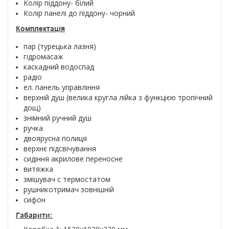
Колір піддону- білий
Колір панелі до піддону- чорний
Комплектація
пар (турецька лазня)
гідромасаж
каскадний водоспад
радіо
ел. панель управління
верхній душ (велика кругла лійка з функцією тропічний
дощ)
знімний ручний душ
ручка
двоярусна полиця
верхнє підсвічування
сидіння акрилове переносне
витяжка
змішувач с термостатом
рушникотримач зовнішній
сифон
Габарити: