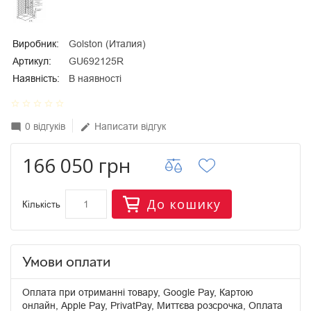
Виробник:
Golston (Италия)
Артикул:
GU692125R
Наявність:
В наявності
star_border
star_border
star_border
star_border
star_border
0 відгуків
Написати відгук
mode_comment
edit
166 050 грн
До кошику
Кількість
Умови оплати
Оплата при отриманні товару, Google Pay, Картою
онлайн, Apple Pay, PrivatPay, Миттєва розсрочка, Оплата