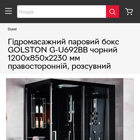
Dusel
Гідромасажний паровий бокс
GOLSTON G-U692BB чорний
1200х850х2230 мм
правосторонній, розсувний