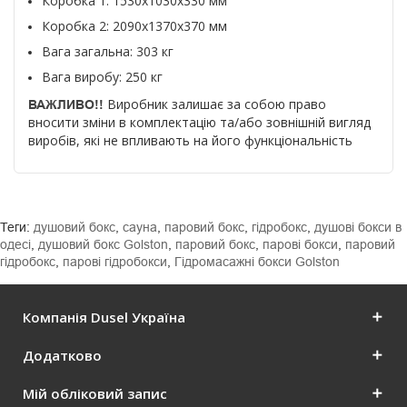
Коробка 1: 1530x1030x330 мм
Коробка 2: 
2090x1370x370 мм
Вага загальна: 303 кг
Вага виробу: 250 кг
Виробник залишає за собою право
ВАЖЛИВО!!
вносити зміни в комплектацію та/або зовнішній вигляд
виробів, які не впливають на його функціональність
Теги:
душовий бокс
,
сауна
,
паровий бокс
,
гідробокс
,
душові бокси в
одесі
,
душовий бокс Golston
,
паровий бокс
,
парові бокси
,
паровий
гідробокс
,
парові гідробокси
,
Гідромасажні бокси Golston
Компанія Dusel Україна
Додатково
Мій обліковий запис