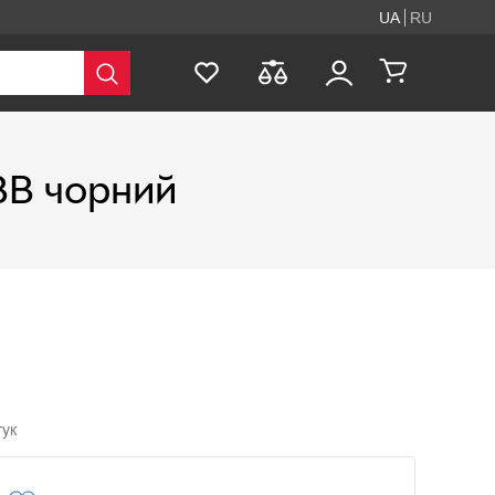
UA
RU
BB чорний
гук