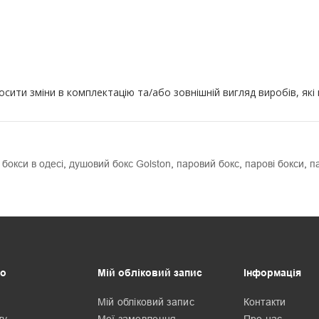
ити зміни в комплектацію та/або зовнішній вигляд виробів, які
 бокси в одесі
,
душовий бокс Golston
,
паровий бокс
,
парові бокси
,
п
о
Мій обліковий запис
Інформація
Мій обліковий запис
Контакти