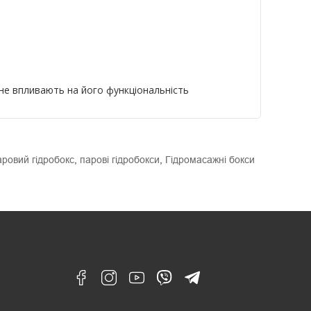
 не впливають на його функціональність
аровий гідробокс
,
парові гідробокси
,
Гідромасажні бокси