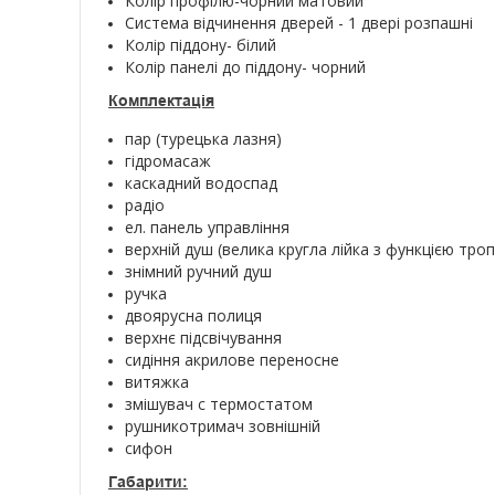
Колір профілю-чорний матовий
Система відчинення дверей - 1 двері розпашні
Колір піддону- білий
Колір панелі до піддону- чорний
Комплектація
пар (турецька лазня)
гідромасаж
каскадний водоспад
радіо
ел. панель управління
верхній душ (велика кругла лійка з функцією тро
знімний ручний душ
ручка
двоярусна полиця
верхнє підсвічування
сидіння акрилове переносне
витяжка
змішувач с термостатом
рушникотримач зовнішній
сифон
Габарити: