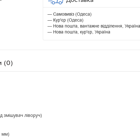
Самовивіз (Одеса)
Кур'єр (Одеса)
Нова пошта, вантажне відділення, Україн
Нова пошта, кур'єр, Україна
и (0)
ід змішувач ліворуч)
6 мм)