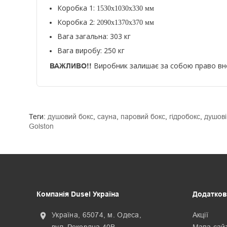
Коробка 1:
1530x1030x330 мм
Коробка 2: 
2090x1370x370 мм
Вага загальна: 303 кг
Вага виробу: 250 кг
Виробник залишає за собою право внос
ВАЖЛИВО!!
Теги:
душовий бокс
,
сауна
,
паровий бокс
,
гідробокс
,
душові
Golston
Компанія Dusel Україна
Додатков
Україна, 65074, м. Одеса,
Акції
location_on