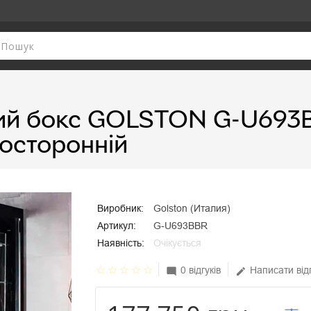
ий бокс GOLSTON G-U693
осторонній
Виробник:
Golston (Италия)
Артикул:
G-U693BBR
Наявність:
Очікується
star_border
star_border
star_border
star_border
star_border
0 відгуків
Написати від
mode_comment
edit