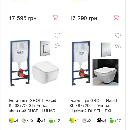
star_border
star_border
star_border
star_border
star_border
star_border
star_border
star_border
star_border
star_border
17 595 грн
16 290 грн
Інсталяція GROHE Rapid
Інсталяція GROHE Rapid
SL 38772001+ Унітаз
SL 38772001+ Унітаз
підвісний DUSEL LUNAR+
підвісний DUSEL LEXI
Сидіння Slim Soft-Close +
DWHT10201330+ Сидіння
x4
x25
x4
x12
x4
x25
x4
x12
Панель змиву Grohe Skate
Slim Soft-Close + Панель
Cosmopolitan
змиву Grohe Skate