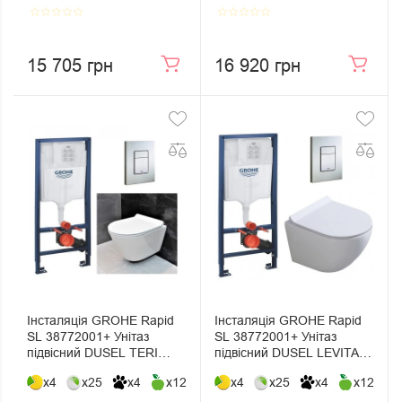
star_border
star_border
star_border
star_border
star_border
star_border
star_border
star_border
star_border
star_border
15 705 грн
16 920 грн
Інсталяція GROHE Rapid
Інсталяція GROHE Rapid
SL 38772001+ Унітаз
SL 38772001+ Унітаз
підвісний DUSEL TERI
підвісний DUSEL LEVITA +
DWHT10202330+ Сидіння
Сидіння Slim Soft-Close +
x4
x25
x4
x12
x4
x25
x4
x12
Slim Soft-Close + Панель
Панель змиву Grohe Skate
змиву Grohe Skate
Cosmopolitan