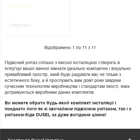
Cosmopolitan
star_border
star_border
star_border
star_border
star_border
Очікується
Відображено 1 по 11 з 11
Підвісний унітаз спільно з якісної інсталяцією створять в
інтер'єрі вашої ванної кімнати ідеально компактне і візуально
привабливий простір, який буде радувати вас не тільки з
естетичного боку, а й прослужить вам довгі роки завдяки
сучасним технологіям виробництва і стандартам якості, яких
дотримуються виробники даних комплектів.
Ви можете обрати будь-який комплект інсталяції і
поєднати його як зі звичайним підвісним унітазом, так і з
унітазом-біде DUSEL за дуже вигідною ціною!
Компанія Dusel Україна