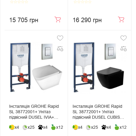
Cosmopolitan
star_border
star_border
star_border
star_border
star_border
star_border
star_border
star_border
star_border
star_border
15 705 грн
16 290 грн
Інсталяція GROHE Rapid
Інсталяція GROHE Rapid
SL 38772001+ Унітаз
SL 38772001+ Унітаз
підвісний DUSEL IVIA+
підвісний DUSEL CUBIS
Сидіння Slim Soft-Close +
BLACK Matt+ Сидіння Slim
x4
x25
x4
x12
x4
x25
x4
x12
Панель змиву Grohe Skate
Soft-Close + Панель змиву
Cosmopolitan
Grohe Skate Cosmopolitan