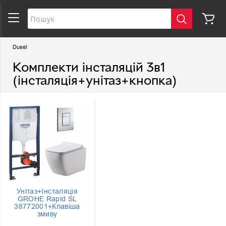
Dusel
Комплекти інсталяцій 3в1
(інсталяція+унітаз+кнопка)
Унітаз+Інсталяція
GROHE Rapid SL
38772001+Клавіша
змиву