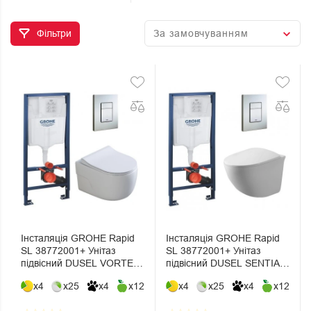
Фільтри
Інсталяція GROHE Rapid
Інсталяція GROHE Rapid
SL 38772001+ Унітаз
SL 38772001+ Унітаз
підвісний DUSEL VORTEX
підвісний DUSEL SENTIA+
+ Сидіння Slim Soft-Close +
Сидіння Slim Soft-Close +
x4
x25
x4
x12
x4
x25
x4
x12
Панель змиву Grohe Skate
Панель змиву Grohe Skate
Cosmopolitan
Cosmopolitan