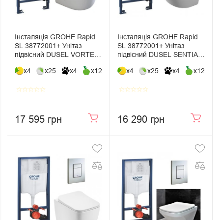
Інсталяція GROHE Rapid
Інсталяція GROHE Rapid
SL 38772001+ Унітаз
SL 38772001+ Унітаз
підвісний DUSEL VORTEX
підвісний DUSEL SENTIA+
+ Сидіння Slim Soft-Close +
Сидіння Slim Soft-Close +
x4
x25
x4
x12
x4
x25
x4
x12
Панель змиву Grohe Skate
Панель змиву Grohe Skate
Cosmopolitan
Cosmopolitan
star_border
star_border
star_border
star_border
star_border
star_border
star_border
star_border
star_border
star_border
17 595 грн
16 290 грн