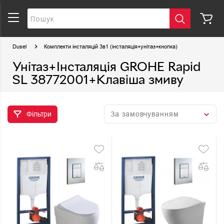
Dusel
Комплекти інсталяцій 3в1 (інсталяція+унітаз+кнопка)
Унітаз+Інсталяція GROHE Rapid
SL 38772001+Клавіша змиву
Фільтри