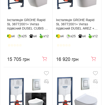
Інсталяція GROHE Rapid
Інсталяція GROHE Rapid
SL 38772001+ Унітаз
SL 38772001+ Унітаз
підвісний DUSEL CUBIS +
підвісний DUSEL AREZ +
Сидіння Slim Soft-Close +
Сидіння Slim Soft-Close +
x4
x25
x4
x12
x4
x25
x4
x12
Панель змиву Grohe Skate
Панель змиву Grohe Skate
Cosmopolitan
Cosmopolitan
star_border
star_border
star_border
star_border
star_border
star_border
star_border
star_border
star_border
star_border
15 705 грн
16 920 грн