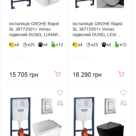
Інсталяція GROHE Rapid
Інсталяція GROHE Rapid
SL 38772001+ Унітаз
SL 38772001+ Унітаз
підвісний DUSEL LUNAR+
підвісний DUSEL LEXI
Сидіння Slim Soft-Close +
DWHT10201330+ Сидіння
x4
x25
x4
x12
x4
x25
x4
x12
Панель змиву Grohe Skate
Slim Soft-Close + Панель
Cosmopolitan
змиву Grohe Skate
Cosmopolitan
star_border
star_border
star_border
star_border
star_border
star_border
star_border
star_border
star_border
star_border
15 705 грн
16 290 грн