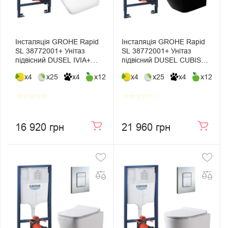
Інсталяція GROHE Rapid
Інсталяція GROHE Rapid
SL 38772001+ Унітаз
SL 38772001+ Унітаз
підвісний DUSEL IVIA+
підвісний DUSEL CUBIS
Сидіння Slim Soft-Close +
BLACK Matt+ Сидіння Slim
x4
x25
x4
x12
x4
x25
x4
x12
Панель змиву Grohe Skate
Soft-Close + Панель змиву
Cosmopolitan
Grohe Skate Cosmopolitan
star_border
star_border
star_border
star_border
star_border
star_border
star_border
star_border
star_border
star_border
16 920 грн
21 960 грн