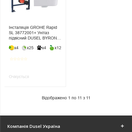
Інсталяція GROHE Rapid
SL 38772001+ Унітаз
підвісний DUSEL BYRON +
Сидіння Slim Soft-Close +
x4
x25
x4
x12
Панель змиву Grohe Skate
Cosmopolitan
star_border
star_border
star_border
star_border
star_border
Очікується
Відображено 1 по 11 з 11
Компанія Dusel Україна