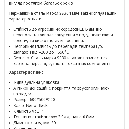
вигляд протягом багатьох років.
Нержавіюча сталь марки SS304 має такі експлуатаційні
характеристики:
Стійкість до агресивних середовищ. Відмінно
переносить тривале занурення у воду, включаючи
солону, та кислотно-лужні розчини.
Несприйнятливість до перепадів температур.
Діапазон від –200 до +650°С.
Безпека. Сталь марки SS304 також називається
харчова через відсутність токсичних компонентів.
Характеристики:
Індивідуальна упаковка
Антиконденсаційне покриття та звукопоглинаючі
накладки.
Розмір : 600*500*220
Колір: Nano Black
Кількість чаш:
1
Товщина сталі: зверху 3.0мм, чаша 0.8мм
Діаметр зливу, мм: 90
Коландер: є