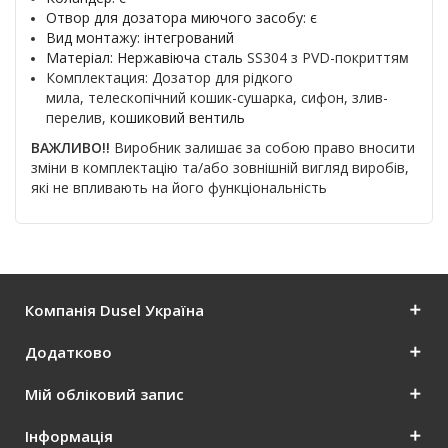
Отвор для дозатора миючого засобу: є
Вид монтажу:
інтегрований
Матеріал:
Нержавіюча сталь
SS304
з
PVD-покриття
м
Комплектация: Дозатор для рідкого
мила,
телескопічний кошик-сушарка,
сифон, злив-
перелив,
кошиковий вентиль
ВАЖЛИВО!!
Виробник залишає за собою право вносити
зміни в комплектацію та/або зовнішній вигляд виробів,
які не впливають на його функціональність
Компанія Dusel Україна
Додатково
Мій обліковий запис
Інформація