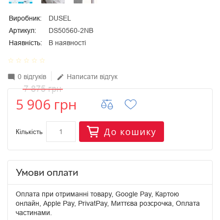
Виробник:
DUSEL
Артикул:
DS50560-2NB
Наявність:
В наявності
star_border
star_border
star_border
star_border
star_border
0 відгуків
Написати відгук
mode_comment
edit
7 875 грн
5 906 грн
До кошику
Кількість
Умови оплати
Оплата при отриманні товару, Google Pay, Картою
онлайн, Apple Pay, PrivatPay, Миттєва розсрочка, Оплата
частинами.