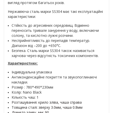
вигляд протягом багатьох років.
Нержавіюча сталь марки SS304 має такі експлуатаційні
характеристики:
Стійкість до агресивних середовищ. Відмінно
переносить тривале занурення у воду, включаючи
солону, та кислотно-лужні розчини.
Несприйнятливість до перепадів температур.
Діапазон від –200 до +650°С.
Безпека. Сталь марки SS304 також називається
харчова через відсутність токсичних компонентів.
Характеристики:
Індивідуальна упаковка
Антиконденсаційне покриття та звукопоглинаючі
накладки.
Розмір : 780*490*230мм
Колір: Nano Black
Кількість чаш:
1
Розташування: крило зліва, чаша справа
Товщина сталі: зверху 3.0мм, чаша 0.8мм
Діаметр зливу, мм: 90