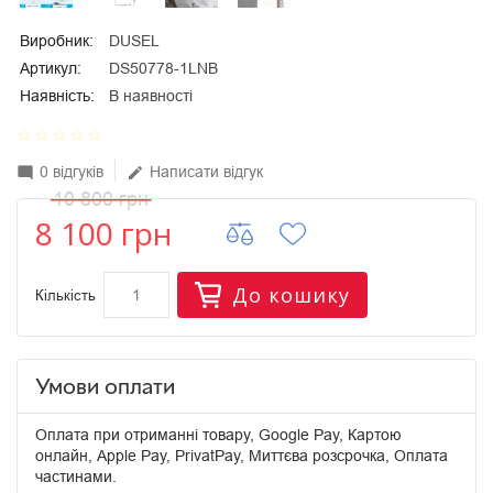
Виробник:
DUSEL
Артикул:
DS50778-1LNB
Наявність:
В наявності
star_border
star_border
star_border
star_border
star_border
0 відгуків
Написати відгук
mode_comment
edit
10 800 грн
8 100 грн
До кошику
Кількість
Умови оплати
Оплата при отриманні товару, Google Pay, Картою
онлайн, Apple Pay, PrivatPay, Миттєва розсрочка, Оплата
частинами.