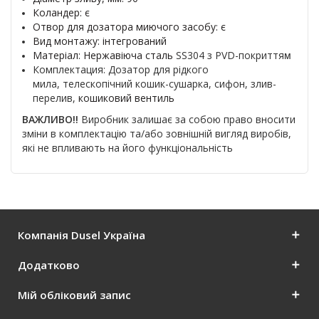
Коландер: є
Отвор для дозатора миючого засобу: є
Вид монтажу:
інтегрований
Матеріал:
Нержавіюча сталь
SS304
з
PVD-покриття
м
Комплектация: Дозатор для рідкого
мила,
телескопічний кошик-сушарка,
сифон, злив-
перелив,
кошиковий вентиль
ВАЖЛИВО!!
Виробник залишає за собою право вносити
зміни в комплектацію та/або зовнішній вигляд виробів,
які не впливають на його функціональність
Компанія Dusel Україна
Додатково
Мій обліковий запис