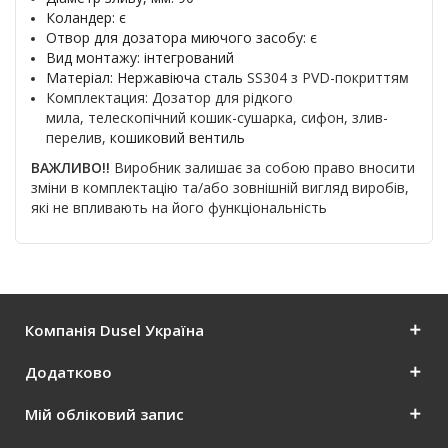
Коландер: є
Отвор для дозатора миючого засобу: є
Вид монтажу:
інтегрований
Матеріал:
Нержавіюча сталь
SS304
з
PVD-покриття
м
Комплектация: Дозатор для рідкого
мила,
телескопічний кошик-сушарка,
сифон, злив-
перелив,
кошиковий вентиль
ВАЖЛИВО!!
Виробник залишає за собою право вносити
зміни в комплектацію та/або зовнішній вигляд виробів,
які не впливають на його функціональність
Компанія Dusel Україна
Додатково
Мій обліковий запис