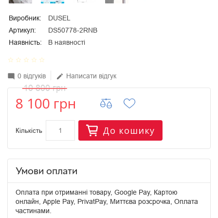
Виробник:
DUSEL
Артикул:
DS50778-2RNB
Наявність:
В наявності
star_border
star_border
star_border
star_border
star_border
0 відгуків
Написати відгук
mode_comment
edit
10 800 грн
8 100 грн
До кошику
Кількість
Умови оплати
Оплата при отриманні товару, Google Pay, Картою
онлайн, Apple Pay, PrivatPay, Миттєва розсрочка, Оплата
частинами.