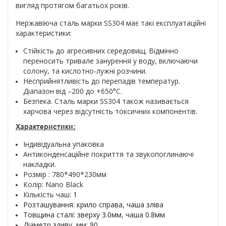
вигляд протягом багатьох років.
Нержавіюча сталь марки SS304 має такі експлуатаційні
характеристики:
Стійкість до агресивних середовищ. Відмінно
переносить тривале занурення у воду, включаючи
солону, та кислотно-лужні розчини.
Несприйнятливість до перепадів температур.
Діапазон від –200 до +650°С.
Безпека. Сталь марки SS304 також називається
харчова через відсутність токсичних компонентів.
Характеристики:
Індивідуальна упаковка
Антиконденсаційне покриття та звукопоглинаючі
накладки.
Розмір : 780*490*230мм
Колір: Nano Black
Кількість чаш:
1
Розташування: крило справа, чаша зліва
Товщина сталі: зверху 3.0мм, чаша 0.8мм
Діаметр зливу, мм: 90