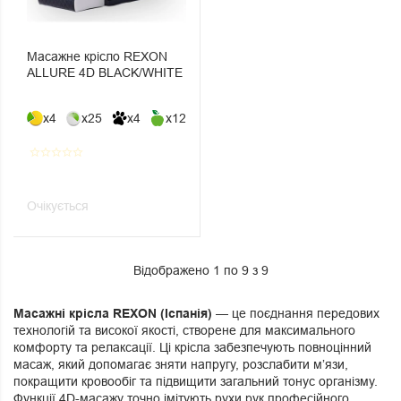
Масажне крісло REXON
ALLURE 4D BLACK/WHITE
x4
x25
x4
x12
star_border
star_border
star_border
star_border
star_border
Очікується
Відображено 1 по 9 з 9
Масажні крісла REXON (Іспанія)
— це поєднання передових
технологій та високої якості, створене для максимального
комфорту та релаксації. Ці крісла забезпечують повноцінний
масаж, який допомагає зняти напругу, розслабити м’язи,
покращити кровообіг та підвищити загальний тонус організму.
Функції 4D-масажу точно імітують рухи рук професійного