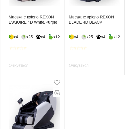
Масажне крісло REXON
Масажне крісло REXON
ESQUIRE 4D White/Purple
BLADE 4D BLACK
x4
x25
x4
x12
x4
x25
x4
x12
star_border
star_border
star_border
star_border
star_border
star_border
star_border
star_border
star_border
star_border
Очікується
Очікується