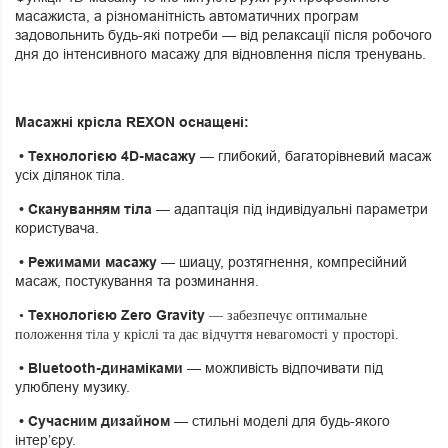
масажиста, а різноманітність автоматичних програм
задовольнить будь-які потреби — від релаксації після робочого
дня до інтенсивного масажу для відновлення після тренувань.
Масажні крісла REXON оснащені:
• Технологією 4D-масажу
— глибокий, багаторівневий масаж
усіх ділянок тіла.
• Скануванням тіла
— адаптація під індивідуальні параметри
користувача.
• Режимами масажу
— шиацу, розтягнення, компресійний
масаж, постукування та розминання.
Технологією Zero Gravity
•
—
забезпечує оптимальне
положення тіла у кріслі та дає відчуття невагомості у просторі.
• Bluetooth-динаміками
— можливість відпочивати під
улюблену музику.
• Сучасним дизайном
— стильні моделі для будь-якого
інтер’єру.