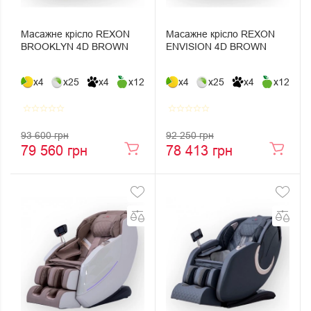
Масажне крісло REXON
Масажне крісло REXON
BROOKLYN 4D BROWN
ENVISION 4D BROWN
x4
x25
x4
x12
x4
x25
x4
x12
star_border
star_border
star_border
star_border
star_border
star_border
star_border
star_border
star_border
star_border
93 600 грн
92 250 грн
79 560 грн
78 413 грн