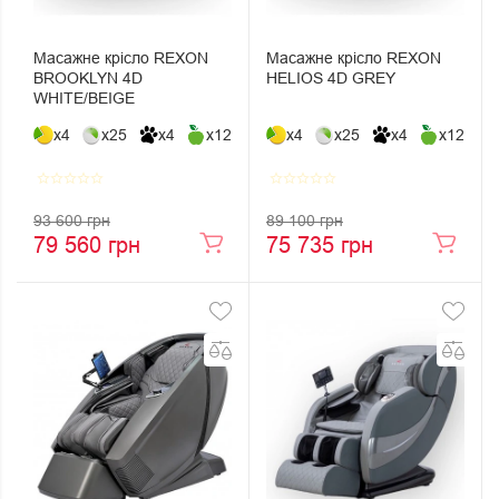
Масажне крісло REXON
Масажне крісло REXON
BROOKLYN 4D
HELIOS 4D GREY
WHITE/BEIGE
x4
x25
x4
x12
x4
x25
x4
x12
star_border
star_border
star_border
star_border
star_border
star_border
star_border
star_border
star_border
star_border
93 600 грн
89 100 грн
79 560 грн
75 735 грн