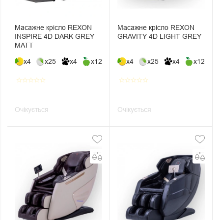
Масажне крісло REXON
Масажне крісло REXON
INSPIRE 4D DARK GREY
GRAVITY 4D LIGHT GREY
MATT
x4
x25
x4
x12
x4
x25
x4
x12
star_border
star_border
star_border
star_border
star_border
star_border
star_border
star_border
star_border
star_border
Очікується
Очікується