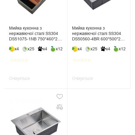
Мийка кухонна з
Мийка кухонна з
нержавіючої сталі SS304
нержавіючої сталі SS304
DS51075-1NB 750*460*220
DS50560-4BR 600*500*220
(Nano Black)
(Brushed)
x4
x25
x4
x12
x4
x25
x4
x12
star_border
star_border
star_border
star_border
star_border
star_border
star_border
star_border
star_border
star_border
Очікується
Очікується