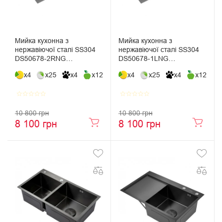
Мийка кухонна з
Мийка кухонна з
нержавіючої сталі SS304
нержавіючої сталі SS304
DS50678-2RNG
DS50678-1LNG
780*490*230 Right (Nano
780*490*230 Left (Nano
x4
x25
x4
x12
x4
x25
x4
x12
Grey)
Grey)
star_border
star_border
star_border
star_border
star_border
star_border
star_border
star_border
star_border
star_border
10 800 грн
10 800 грн
8 100 грн
8 100 грн