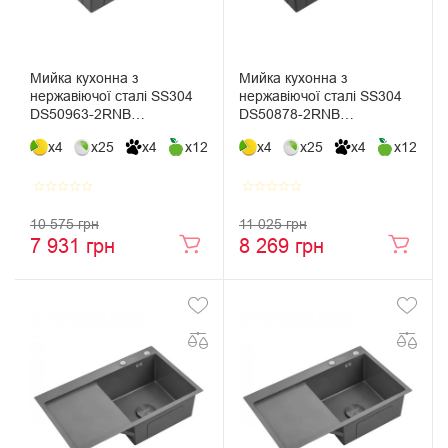
Мийка кухонна з
Мийка кухонна з
нержавіючої сталі SS304
нержавіючої сталі SS304
DS50963-2RNB
DS50878-2RNB
630*500*230 Right (Nano
780*430*220 Right (Nano
x4
x25
x4
x12
x4
x25
x4
x12
Black)
Black)
star_border
star_border
star_border
star_border
star_border
star_border
star_border
star_border
star_border
star_border
10 575 грн
11 025 грн
7 931 грн
8 269 грн