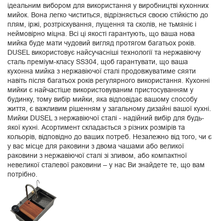
ідеальним вибором для використання у виробництві кухонних
мийок. Вона легко чиститься, відрізняється своєю стійкістю до
плям, іржі, розтріскування, лущення та сколів, не тьмяніє і
неймовірно міцна. Всі ці якості гарантують, що ваша нова
мийка буде мати чудовий вигляд протягом багатьох років.
DUSEL використовує найсучасніші технології та нержавіючу
сталь преміум-класу SS304, щоб гарантувати, що ваша
кухонна мийка з нержавіючої сталі продовжуватиме сяяти
навіть після багатьох років регулярного використання. Кухонні
мийки є найчастіше використовуваним пристосуванням у
будинку, тому вибір мийки, яка відповідає вашому способу
життя, є важливим рішенням у загальному дизайні вашої кухні.
Мийки DUSEL з нержавіючої сталі - надійний вибір для будь-
якої кухні. Асортимент складається з різних розмірів та
кольорів, відповідно до ваших потреб. Незалежно від того, чи є
у вас місце для раковини з двома чашами або великої
раковини з нержавіючої сталі зі зливом, або компактної
невеликої сталевої раковини – у нас Ви знайдете те, що вам
потрібно.