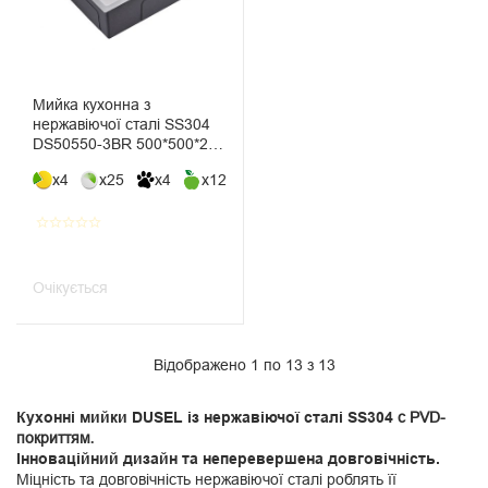
Мийка кухонна з
нержавіючої сталі SS304
DS50550-3BR 500*500*220
(Brushed)
x4
x25
x4
x12
star_border
star_border
star_border
star_border
star_border
Очікується
Відображено 1 по 13 з 13
Кухонні мийки DUSEL із нержавіючої сталі
SS304
с PVD-
покриттям
.
Інноваційний дизайн та неперевершена довговічність.
Міцність та довговічність нержавіючої сталі роблять її