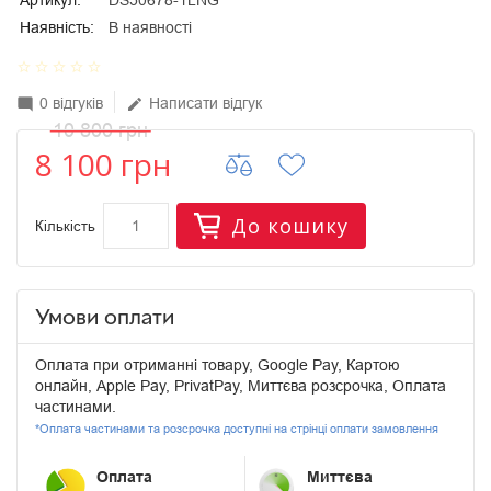
Артикул:
DS50678-1LNG
Наявність:
В наявності
star_border
star_border
star_border
star_border
star_border
0 відгуків
Написати відгук
mode_comment
edit
10 800 грн
8 100 грн
До кошику
Кількість
Умови оплати
Оплата при отриманні товару, Google Pay, Картою
онлайн, Apple Pay, PrivatPay, Миттєва розсрочка, Оплата
частинами.
*Оплата частинами та розсрочка доступні на стрінці оплати замовлення
Оплата
Миттєва