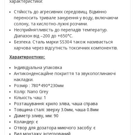
характеристики:
Стійкість до агресивних середовищ. Відмінно
переносить тривале занурення у воду, включаючи
солону, та кислотно-лужні розчини.
Несприйнятливість до перепадів температур.
Діапазон від –200 до +650°С.
Безпека. Сталь марки SS304 також називається
харчова через відсутність токсичних компонентів.
Характеристики:
Індивідуальна упаковка
Антиконденсаційне покриття та звукопоглинаючі
накладки.
Розмір : 780*490*230мм
Колір: Nano Grey
Кількість чаш:
1
Розташування: крило зліва, чаша справа
Товщина сталі: зверху 3.0мм, чаша 0.8мм
Діаметр зливу, мм: 90
Коландер: є
Отвор для дозатора миючого засобу: є
Вид монтажу:
інтегрований