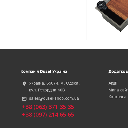
Компанія Dusel Україна
Додатков
Україна, 65074, м. Одеса,
Акції
location_on
вул. Рекордна 40В
Мапа сай
Каталоги
sales@dusel-shop.com.ua
mail_outline
+38 (063) 371 35 35
+38 (097) 214 65 65