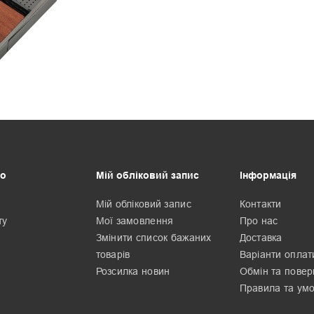
о
Мій обліковий запис
Інформація
Мій обліковий запис
Контакти
ту
Мої замовлення
Про нас
Змінити список бажаних
Доставка
товарів
Варіанти оплат
Розсилка новин
Обмін та пове
Правила та ум