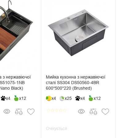
 з нержавіючої
Мийка кухонна з нержавіючої
DS51075-1NB
сталі SS304 DS50560-4BR
Nano Black)
600*500*220 (Brushed)
x4
x12
x4
x25
x4
x12
star_border
star_border
star_border
star_border
star_border
Очікується