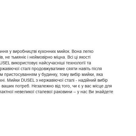
тання у виробництві кухонних мийок. Вона легко
, не тьмяніє і неймовірно міцна. Всі ці якості
USEL використовує найсучасніші технології та
жавіючої сталі продовжуватиме сяяти навіть після
м пристосуванням у будинку, тому вибір мийки, яка
ні. Мийки DUSEL з нержавіючої сталі - надійний вибір
о ваших потреб. Незалежно від того, чи є у вас місце для
пактної невеликої сталевої раковини – у нас Ви знайдете