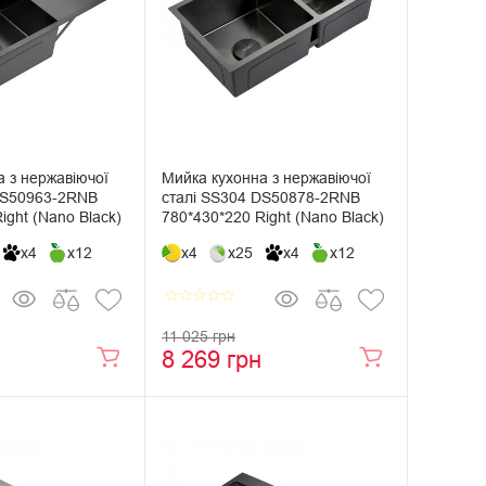
 з нержавіючої
Мийка кухонна з нержавіючої
DS50963-2RNB
сталі SS304 DS50878-2RNB
ight (Nano Black)
780*430*220 Right (Nano Black)
x4
x12
x4
x25
x4
x12
star_border
star_border
star_border
star_border
star_border
11 025 грн
8 269 грн