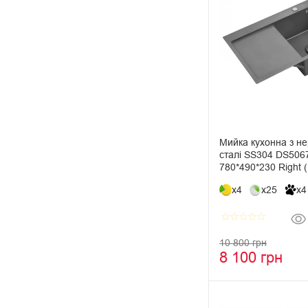
Мийка кухонна з не
сталі SS304 DS50
780*490*230 Right 
x4
x25
x4
star_border
star_border
star_border
star_border
star_border
10 800 грн
8 100 грн