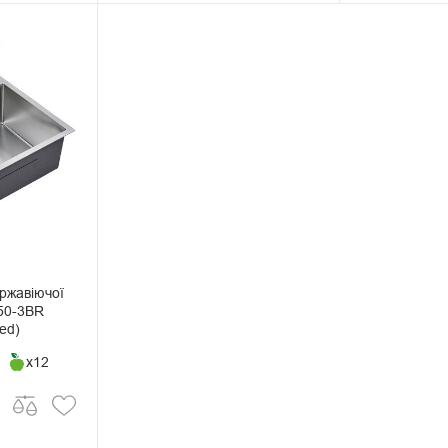
ржавіючої
50-3BR
ed)
x12