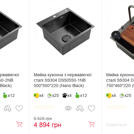
ржавіючої
Мийка кухонна з нержавіючої
Мийка кухонна
60-2NB
сталі SS304 DS50550-1NB
сталі SS304 
Black)
500*500*220 (Nano Black)
750*460*220 (
x12
x4
x25
x4
x12
x4
x25
star_border
star_border
star_border
star_border
star_border
star_border
star_border
star_border
star_border
star_border
6 525 грн
4 894 грн
Очікується