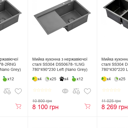
ржавіючої
Мийка кухонна з нержавіючої
Мийка кухонна
678-2RNG
сталі SS304 DS50678-1LNG
сталі SS304 
(Nano Grey)
780*490*230 Left (Nano Grey)
780*430*220 L
x12
x4
x25
x4
x12
x4
x25
star_border
star_border
star_border
star_border
star_border
star_border
star_border
star_border
star_border
star_border
10 800 грн
11 025 грн
8 100 грн
8 269 грн