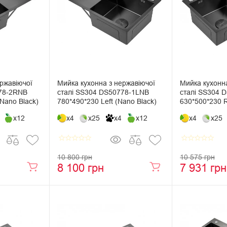
ржавіючої
Мийка кухонна з нержавіючої
Мийка кухонна
778-2RNB
сталі SS304 DS50778-1LNB
сталі SS304 
(Nano Black)
780*490*230 Left (Nano Black)
630*500*230 R
x12
x4
x25
x4
x12
x4
x25
star_border
star_border
star_border
star_border
star_border
star_border
star_border
star_border
star_border
star_border
10 800 грн
10 575 грн
8 100 грн
7 931 грн