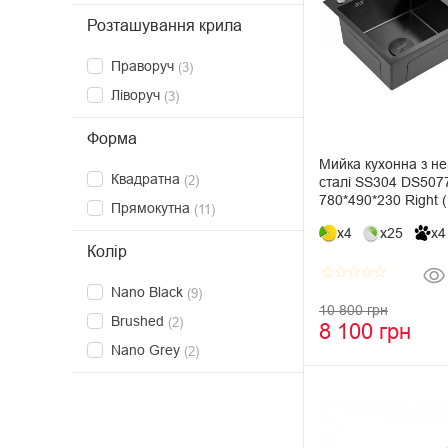
Розташування крила
Праворуч
(3)
Ліворуч
(3)
Форма
Мийка кухонна з не
Квадратна
(2)
сталі SS304 DS50
780*490*230 Right 
Прямокутна
(11)
x4
x25
x4
Колір
star_border
star_border
star_border
star_border
star_border
Nano Black
(9)
10 800 грн
Brushed
(2)
8 100 грн
Nano Grey
(2)