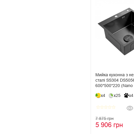
Мийка кухонна з не
сталі SS304 DS505
600*500*220 (Nano 
x4
x25
x4
star_border
star_border
star_border
star_border
star_border
7 875 грн
5 906 грн