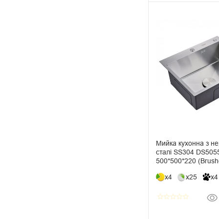
Мийка кухонна з не
сталі SS304 DS505
500*500*220 (Brush
x4
x25
x4
star_border
star_border
star_border
star_border
star_border