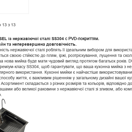
 13 з 13
SEL із нержавіючої сталі
SS304
с PVD-покриттям
.
айн та неперевершена довговічність.
ічність нержавіючої сталі роблять її ідеальним вибором для викорис
ється своєю стійкістю до плям, іржі, розтріскування, лущення та сколів
а нова мийка буде мати чудовий вигляд протягом багатьох років. D
реміум-класу SS304, щоб гарантувати, що ваша кухонна мийка з нер
улярного використання. Кухонні мийки є найчастіше використовувани
способу життя, є важливим рішенням у загальному дизайні вашої кух
. Асортимент складається з різних розмірів та кольорів, відповідно д
ашами або великої раковини з нержавіючої сталі зі зливом, або ком
о.