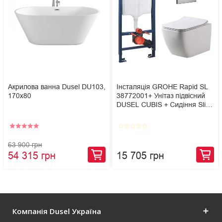
Акрилова ванна Dusel DU103,
Інсталяція GROHE Rapid SL
170x80
38772001+ Унітаз підвісний
DUSEL CUBIS + Сидіння Slim
Soft-Close + Панель змиву
Grohe Skate Cosmopolitan
star
star
star
star
star
star_border
star_border
star_border
star_border
star_border
63 900 грн
54 315 грн
15 705 грн
Компанія Dusel Україна