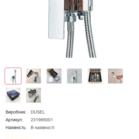
Виробник:
DUSEL
Артикул:
231989001
Наявність:
В наявності
star_border
star_border
star_border
star_border
star_border