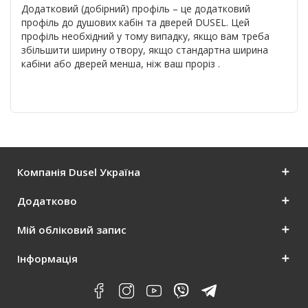
Додатковий (добірний) профіль – це додатковий
профіль до душових кабін та дверей DUSEL. Цей
профіль необхідний у тому випадку, якщо вам треба
збільшити ширину отвору, якщо стандартна ширина
кабіни або дверей менша, ніж ваш проріз .
Компанія Dusel Україна
Додатково
Мій обліковий запис
Інформація