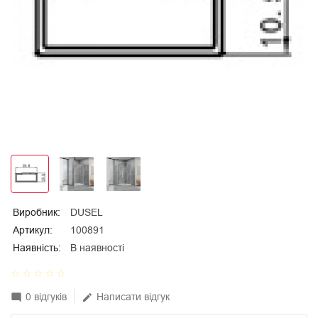
Виробник:
DUSEL
Артикул:
100891
Наявність:
В наявності
star_border
star_border
star_border
star_border
star_border
0 відгуків
Написати відгук
mode_comment
edit