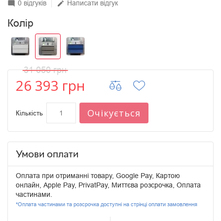
0 відгуків
Написати відгук
mode_comment
edit
Колір
31 050 грн
26 393 грн
Очікується
Кількість
Умови оплати
Оплата при отриманні товару, Google Pay, Картою
онлайн, Apple Pay, PrivatPay, Миттєва розсрочка, Оплата
частинами.
*Оплата частинами та розсрочка доступні на стрінці оплати замовлення