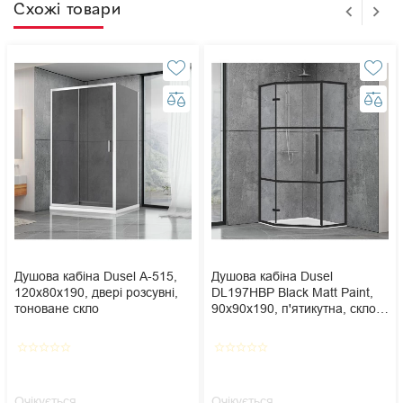
Схожі товари
Душова кабіна Dusel А-515,
Душова кабіна Dusel
120х80х190, двері розсувні,
DL197HBP Black Matt Paint,
тоноване скло
90х90х190, п'ятикутна, скло
прозоре
star_border
star_border
star_border
star_border
star_border
star_border
star_border
star_border
star_border
star_border
Очікується
Очікується