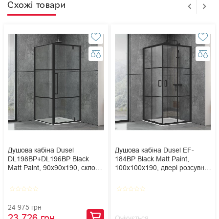
Схожі товари
Душова кабіна Dusel
Душова кабіна Dusel EF-
DL198BP+DL196BP Black
184BP Black Matt Paint,
Matt Paint, 90х90х190, скло
100х100х190, двері розсувні,
прозоре, двері розпашні
прозоре скло
star_border
star_border
star_border
star_border
star_border
star_border
star_border
star_border
star_border
star_border
24 975 грн
23 726 грн
Очікується