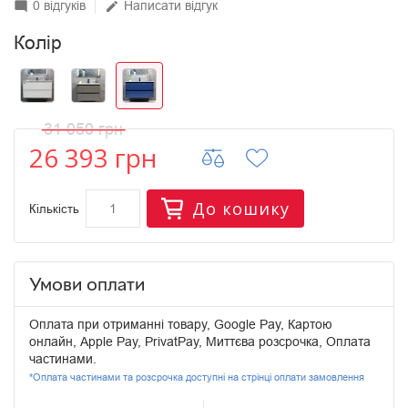
0 відгуків
Написати відгук
mode_comment
edit
Колір
31 050 грн
26 393 грн
До кошику
Кількість
Умови оплати
Оплата при отриманні товару, Google Pay, Картою
онлайн, Apple Pay, PrivatPay, Миттєва розсрочка, Оплата
частинами.
*Оплата частинами та розсрочка доступні на стрінці оплати замовлення