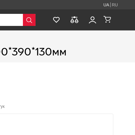
UA
RU
00*390*130мм
гук