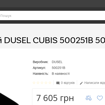
й DUSEL CUBIS 500251В 5
Виробник:
DUSEL
Артикул:
500251B
Наявність:
В наявності
star_border
star_border
star_border
star_border
star_border
0 відгуків
Написати від
mode_comment
edit
7 605 грн