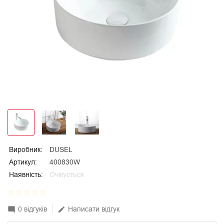
Виробник:
DUSEL
Артикул:
400830W
Наявність:
Очікується
star_border
star_border
star_border
star_border
star_border
0 відгуків
Написати відгук
mode_comment
edit