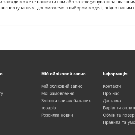
 ви завжди можете написати нам або зателефонувати за вказаним
о транспортуванням, допоможемо з вибором моделі, згідно вашим 
о
Мій обліковий запис
Інформація
Мій обліковий запис
Контакти
ту
Мої замовлення
Про нас
Змінити список бажаних
Доставка
товарів
Варіанти оплат
Розсилка новин
Обмін та пове
Правила та ум