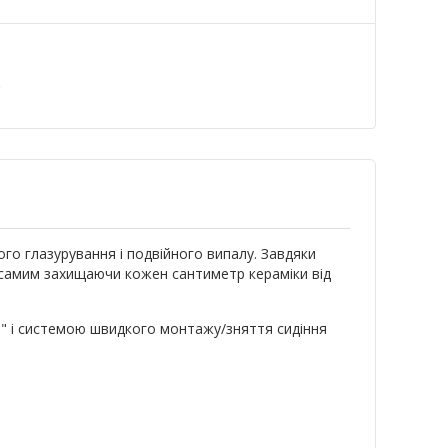
а
го глазурування і подвійного випалу. Завдяки
м самим захищаючи кожен сантиметр кераміки від
e" і системою швидкого монтажу/зняття сидіння