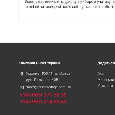
Якщо у вас виникли труднощі з вибором унитазу,
технічні питання, які пов'язані з установкою аб
Компанія Dusel Україна
Додатков
Україна, 65074, м. Одеса,
Акції
location_on
вул. Рекордна 40В
Мапа сай
Каталоги
sales@dusel-shop.com.ua
mail_outline
+38 (063) 371 35 35
+38 (097) 214 65 65