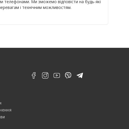
и телефонами. Ми зможемо відповісти на будь-які
перевагам і технічним можливостям.
и
рнення
ови