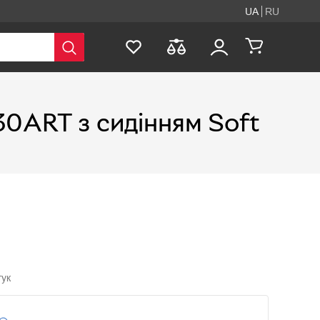
UA
RU
0ART з сидінням Soft
гук