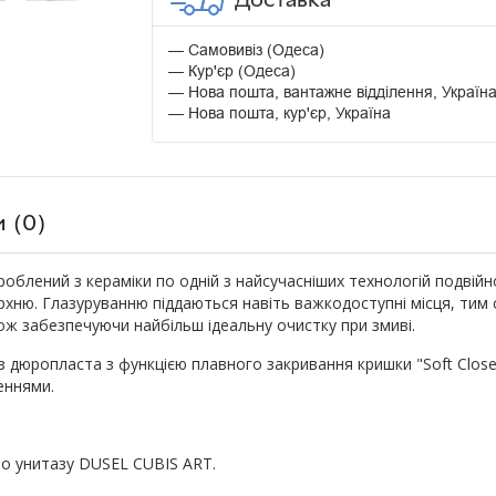
Самовивіз (Одеса)
Кур'єр (Одеса)
Нова пошта, вантажне відділення, Україн
Нова пошта, кур'єр, Україна
и (0)
облений з кераміки по одній з найсучасніших технологій подвійно
ерхню. Глазуруванню піддаються навіть важкодоступні місця, ти
ож забезпечуючи найбільш ідеальну очистку при змиві.
 з дюропласта з функцією плавного закривання кришки "Soft Clos
леннями.
 по унитазу DUSEL CUBIS ART.