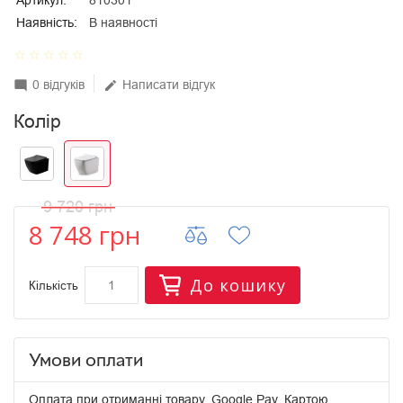
Артикул:
810301
Наявність:
В наявності
star_border
star_border
star_border
star_border
star_border
0 відгуків
Написати відгук
mode_comment
edit
Колір
9 720 грн
8 748 грн
До кошику
Кількість
Умови оплати
Оплата при отриманні товару, Google Pay, Картою