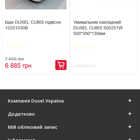
Біде DUSEL CUBIS підвісне
Умивальник накладний
10201030В
DUSEL CUBIS 500251W
500*390*130мм
star_border
star_border
star_border
star_border
star_border
star_border
star_border
star_border
star_border
star_border
7 650 грн
6 885 грн
Очікується
Компанія Dusel Україна
Додатково
Мій обліковий запис