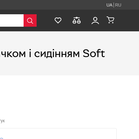
UA
RU
ком і сидінням Soft
гук