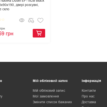
 кабіна Dusel EF-182B Black
0х90х190, двері розсувні,
е скло
border
star_border
грн
59 грн
о
Мій обліковий запис
Інформація
Мій обліковий запис
Контакти
ту
Мої замовлення
Про нас
Змінити список бажаних
Доставка