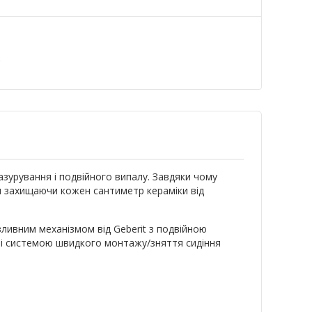
а
азурування і подвійного випалу. Завдяки чому
им захищаючи кожен сантиметр кераміки від
ливним механізмом від Geberit з подвійною
" і системою швидкого монтажу/зняття сидіння