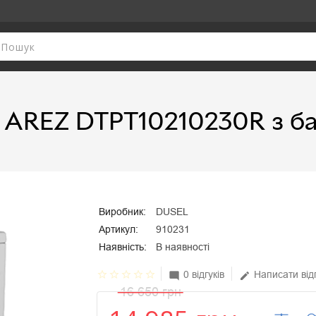
 AREZ DTPT10210230R з бач
Виробник:
DUSEL
Артикул:
910231
Наявність:
В наявності
star_border
star_border
star_border
star_border
star_border
0 відгуків
Написати від
mode_comment
edit
16 650 грн