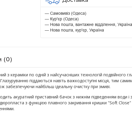
Самовивіз (Одеса)
Кур'єр (Одеса)
Нова пошта, вантажне відділення, Україн
Нова пошта, кур'єр, Україна
и (0)
ий з кераміки по одній з найсучасніших технологій подвійного гл
. Глазуруванню піддаються навіть важкодоступні місця, тим сам
ож забезпечуючи найбільш ідеальну очистку при змиві.
одить акуратний приставний бачок з нижнім підведенням води і з
з дюропласта з функцією плавного закривання кришки "Soft Close
леннями.