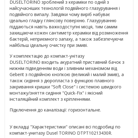
DUSEL
TORINO
зроблений з кераміки по одній з
найсучасніших технологій подвійного глазурування і
подвійного випалу. Завдяки чому виріб набуває
ідеально гладку глянсову поверхню. Глазуруванню
піддаються навіть важкодоступні місця, тим самим
захищаючи кожен сантиметр кераміки від розмноження
бактерій, неприємного запаху, а також забезпечуючи
найбільш ідеальну очистку при змиві.
У комплектацію до компакт-унітазу
DUSEL
TORINO
входить акуратний приставний бачок з
нижнім підведенням води і зливним механізмом від
Geberit з подвійною кнопкою (великий і малий змив), а
також сидіння з дюропласта з функцією плавного
закривання кришки "Soft Close" і системою швидкого
монтажу/зняття сидіння "Quick-Fix" і якісний
інсталяційний комплект з кріпленнями.
Підключення до каналізації: горизонтальне.
У вкладці "Характеристики" описані всі подробиці по
компакт-унитазу Dusel
TORINO DTPT10213430R
.