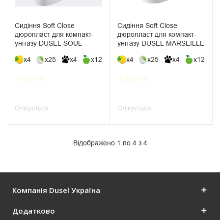
Сидіння Soft Close
Сидіння Soft Close
дюропласт для компакт-
дюропласт для компакт-
унітазу DUSEL SOUL
унітазу DUSEL MARSEILLE
x4
x25
x4
x12
x4
x25
x4
x12
star_border
star_border
star_border
star_border
star_border
star_border
star_border
star_border
star_border
star_border
Очікується
Очікується
Відображено 1 по 4 з 4
Компанія Dusel Україна
Додатково