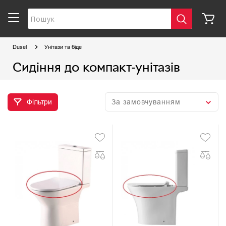
Dusel
Унітази та біде
Сидіння до компакт-унітазів
Фільтри