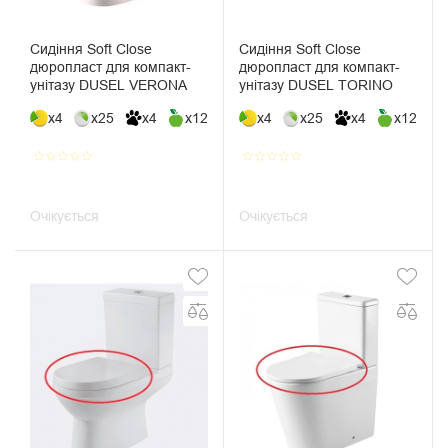
Сидіння Soft Close
Сидіння Soft Close
дюропласт для компакт-
дюропласт для компакт-
унітазу DUSEL VERONA
унітазу DUSEL TORINO
x4
x25
x4
x12
x4
x25
x4
x12
star_border
star_border
star_border
star_border
star_border
star_border
star_border
star_border
star_border
star_border
Очікується
Очікується