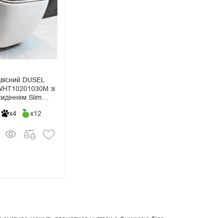
ідвісний DUSEL
WHT10201030М зі
сидінням Slim
x4
x12