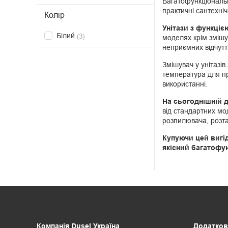
Багатофункціональн
практичні сантехні
Колір
Унітази з функціє
Білий
(3)
моделях крім змішу
неприємних відчутті
Змішувач у унітазі
температура для пр
використанні.
На сьогоднішній д
від стандартних мо
розпилювача, розта
Купуючи цей вигід
якісний багатофу
Компанія Dusel Україна
Додатков