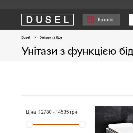
Каталог
Dusel
Унітази та біде
Унітази з функцією бі
Ціна
12780
-
14535
грн