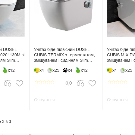
ний DUSEL
Унітаз-біде підвісний DUSEL
Унітаз-біде п
0201130М зі
CUBIS TERMIX з термостатом,
CUBIS MIX D
ням Slim
змішувачем і сидінням Slim
змішувачем і 
Soft-Close
Soft-Close
x12
x4
x25
x4
x12
x4
x25
star_border
star_border
star_border
star_border
star_border
star_border
star_border
star_border
star_border
star_border
Очікується
Очікується
 3 з 3