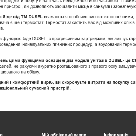
і предмети побуту в наш час є невід'ємною його частиною. І такими
чні пристрої, які дозволяють заощадити місце в санвузлі і забезпе
ю біде від ТМ DUSEL
вважаються особливо високотехнологічними, т
вача є ще і термостат. Термостат захистить Вас від можливих опікі
в.
в з функцією біде DUSEL- з прогресивним картриджем, він змішує гар
оведення індивідуальних гігієнічних процедур, а вбудований терм
ень цими функціями оснащені дві моделі унітазів DUSEL- це CU
делей, не рахуючи акуратно розташованого з правого боку змішувач
шованого на обідку.
ний і комфортний виріб, ви скорочуєте витрати на покупку сан
нкціональний сучасний пристрій.
о
Мій обліковий запис
Інформація