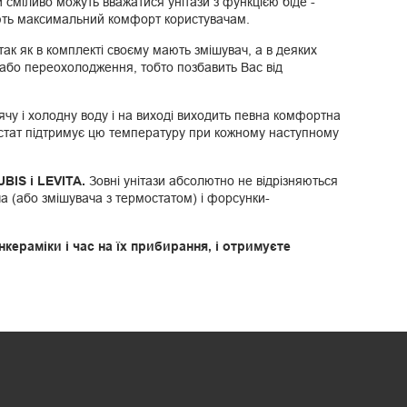
 сміливо можуть вважатися унітази з функцією біде -
чують максимальний комфорт користувачам.
ак як в комплекті своєму мають змішувач, а в деяких
в або переохолодження, тобто позбавить Вас від
ячу і холодну воду і на виході виходить певна комфортна
остат підтримує цю температуру при кожному наступному
BIS і LEVITA.
Зовні унітази абсолютно не відрізняються
а (або змішувача з термостатом) і форсунки-
кераміки і час на їх прибирання, і отримуєте