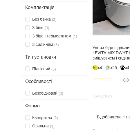
Комплектація
Без бачка
(3)
З біде
(3)
З біде і термостатом
(1)
З сидінням
(3)
Унітаз-біде підвіс
LEVITA MIX DWHT1
Тип установки
змішувачем і сидін
Soft-Close
x4
x25
x4
Підвісний
(3)
star_border
star_border
star_border
star_border
star_border
Особливості
Безобідковий
(3)
Очікується
Форма
Відображено 1 по
Квадратна
(2)
Овальна
(1)