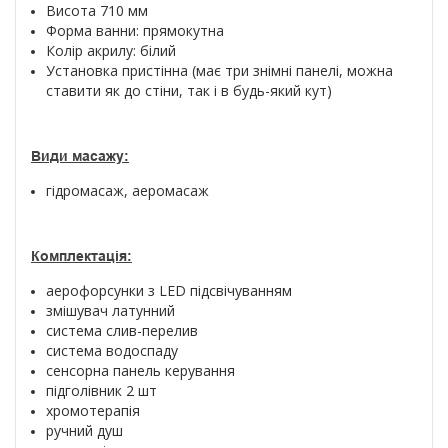
Висота 710 мм
Форма ванни: прямокутна
Колір акрилу: білий
Установка пристінна
(має три знімні панелі, можна
ставити як до стіни, так і в будь-який кут)
Види масажу:
гідромасаж, аеромасаж
Комплектація:
аерофорсунки з LED підсвічуванням
змішувач латунний
система слив-перелив
система водоспаду
сенсорна панель керування
підголівник 2 шт
хромотерапія
ручний душ