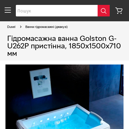
Dusel
Ванни гідромасажні (джакузі)
Гідромасажна ванна Golston G-
U262P пристінна, 1850х1500х710
мм