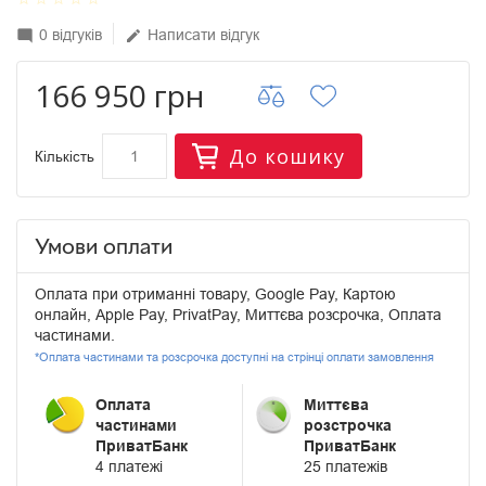
0 відгуків
Написати відгук
mode_comment
edit
166 950 грн
До кошику
Кількість
Умови оплати
Оплата при отриманні товару, Google Pay, Картою
онлайн, Apple Pay, PrivatPay, Миттєва розсрочка, Оплата
частинами.
*Оплата частинами та розсрочка доступні на стрінці оплати замовлення
Оплата
Миттєва
частинами
розстрочка
ПриватБанк
ПриватБанк
4 платежі
25 платежів