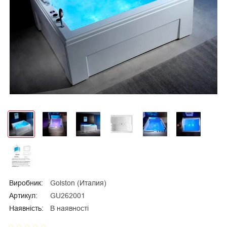
Виробник:
Golston (Италия)
Артикул:
GU262001
Наявність:
В наявності
star_border
star_border
star_border
star_border
star_border