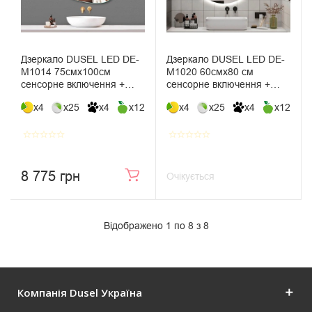
Дзеркало DUSEL LED DE-
Дзеркало DUSEL LED DE-
M1014 75смх100см
M1020 60смх80 см
сенсорне включення +
сенсорне включення +
підігрів
підігрів
x4
x25
x4
x12
x4
x25
x4
x12
star_border
star_border
star_border
star_border
star_border
star_border
star_border
star_border
star_border
star_border
8 775 грн
Очікується
Відображено 1 по 8 з 8
Компанія Dusel Україна