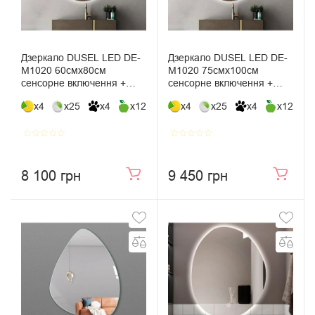
Дзеркало DUSEL LED DE-
Дзеркало DUSEL LED DE-
M1020 60смх80см
M1020 75смх100см
сенсорне включення +
сенсорне включення +
підігрів + годинник / темп
підігрів + годинник / темп
x4
x25
x4
x12
x4
x25
x4
x12
star_border
star_border
star_border
star_border
star_border
star_border
star_border
star_border
star_border
star_border
8 100 грн
9 450 грн