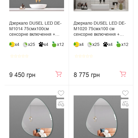
Дзеркало DUSEL LED DE-
Дзеркало DUSEL LED DE-
M1014 75смх100см
M1020 75смх100 см
сенсорне включення +
сенсорне включення +
підігрів + годинник / темп
підігрів
x4
x25
x4
x12
x4
x25
x4
x12
star_border
star_border
star_border
star_border
star_border
star_border
star_border
star_border
star_border
star_border
9 450 грн
8 775 грн