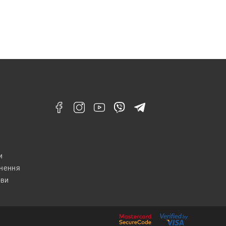
и
рнення
ови