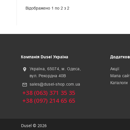
Відображено 1 по 2 з 2
Компанія Dusel Україна
Додатков
Україна, 65074, м. Одеса,
Акції
location_on
вул. Рекордна 40В
Мапа сай
Каталоги
sales@dusel-shop.com.ua
mail_outline
+38 (063) 371 35 35
+38 (097) 214 65 65
Dusel © 2026