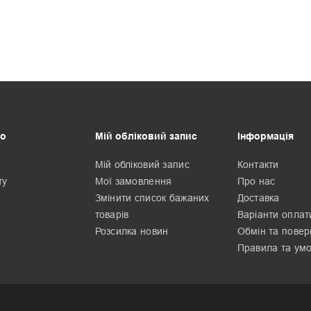
о
Мій обліковий запис
Інформація
Мій обліковий запис
Контакти
ту
Мої замовлення
Про нас
Змінити список бажаних
Доставка
товарів
Варіанти оплат
Розсилка новин
Обмін та пове
Правила та ум