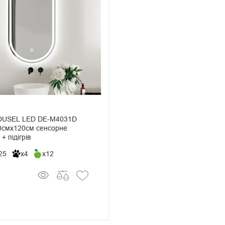
 DUSEL LED DE-M4031D
0смх120см сенсорне
+ підігрів
25
x4
x12