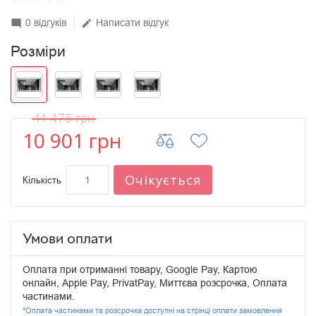
0 відгуків
Написати відгук
mode_comment
edit
Розміри
11 475 грн
10 901 грн
Очікується
Кількість
Умови оплати
Оплата при отриманні товару, Google Pay, Картою
онлайн, Apple Pay, PrivatPay, Миттєва розсрочка, Оплата
частинами.
*Оплата частинами та розсрочка доступні на стрінці оплати замовлення