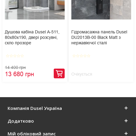
Душова кабіна Dusel А-511,
Гідромасажна панель Dusel
80х80х190, двері розсувні,
DU2013B-00 Black Matt з
скло прозоре
нержавіючої сталі
star_border
star_border
star_border
star_border
star_border
star_border
star_border
star_border
star_border
star_border
14 400 грн
13 680 грн
Очікується
Компанія Dusel Україна
Додатково
Мій обліковий запис