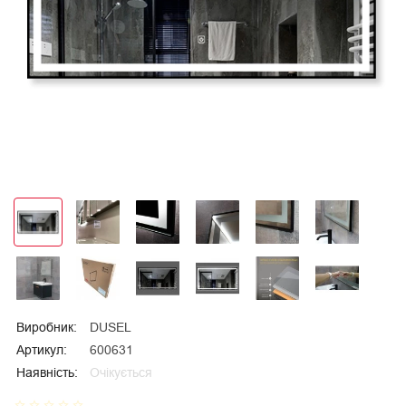
Виробник:
DUSEL
Артикул:
600631
Наявність:
Очікується
star_border
star_border
star_border
star_border
star_border