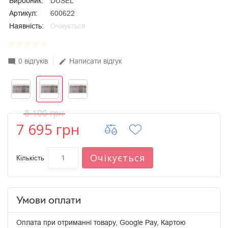
Виробник:
DUSEL
Артикул:
600622
Наявність:
Очікується
star_border
star_border
star_border
star_border
star_border
0 відгуків
Написати відгук
mode_comment
edit
8 100 грн
7 695 грн
Очікується
Кількість
Умови оплати
Оплата при отриманні товару, Google Pay, Картою