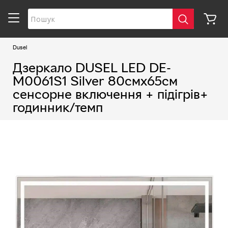
Dusel
Дзеркало DUSEL LED DE-
M0061S1 Silver 80смх65см
сенсорне включення + підігрів+
годинник/темп