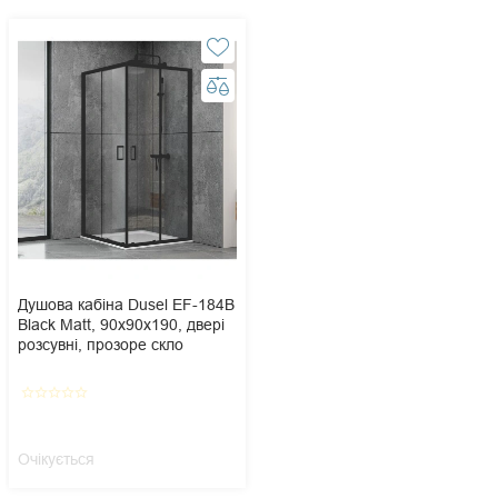
Душова кабіна Dusel EF-184B
Black Matt, 90х90х190, двері
розсувні, прозоре скло
star_border
star_border
star_border
star_border
star_border
Очікується