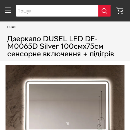
Dusel
Дзеркало DUSEL LED DE-
M0065D Silver 100смх75см
сенсорне включення + підігрів