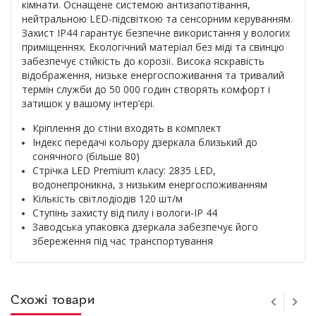
кімнати. Оснащене системою антизапотівання,
нейтральною LED-підсвіткою та сенсорним керуванням.
Захист IP44 гарантує безпечне використання у вологих
приміщеннях. Екологічний матеріал без міді та свинцю
забезпечує стійкість до корозії. Висока яскравість
відображення, низьке енергоспоживання та тривалий
термін служби до 50 000 годин створять комфорт і
затишок у вашому інтер’єрі.
Кріплення до стіни входять в комплект
Індекс передачі кольору дзеркала близький до
сонячного (більше 80)
Стрічка LED Premium класу: 2835 LED,
водонепроникна, з низьким енергоспоживанням
Кількість світлодіодів 120 шт/м
Ступінь захисту від пилу і вологи-IP 44
Заводська упаковка дзеркала забезпечує його
збереження під час транспортування
Схожі товари