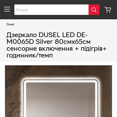
Dusel
Дзеркало DUSEL LED DE-
M0065D Silver 80смх65см
сенсорне включення + підігрів+
годинник/темп