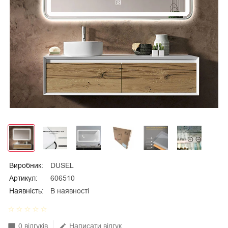
Виробник:
DUSEL
Артикул:
606510
Наявність:
В наявності
star_border
star_border
star_border
star_border
star_border
0 відгуків
Написати відгук
mode_comment
edit