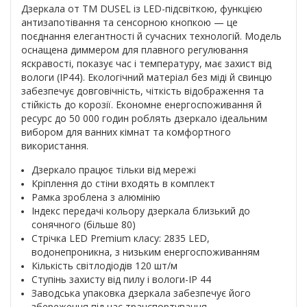
Дзеркала от ТМ DUSEL із LED-підсвіткою, функцією
антизапотівання та сенсорною кнопкою — це
поєднання елегантності й сучасних технологій. Модель
оснащена диммером для плавного регулювання
яскравості, показує час і температуру, має захист від
вологи (IP44). Екологічний матеріал без міді й свинцю
забезпечує довговічність, чіткість відображення та
стійкість до корозії. Економне енергоспоживання й
ресурс до 50 000 годин роблять дзеркало ідеальним
вибором для ванних кімнат та комфортного
використання.
Дзеркало працює тільки від мережі
Кріплення до стіни входять в комплект
Рамка зроблена з алюмінію
Індекс передачі кольору дзеркала близький до
сонячного (більше 80)
Стрічка LED Premium класу: 2835 LED,
водонепроникна, з низьким енергоспоживанням
Кількість світлодіодів 120 шт/м
Ступінь захисту від пилу і вологи-IP 44
Заводська упаковка дзеркала забезпечує його
збереження під час транспортування