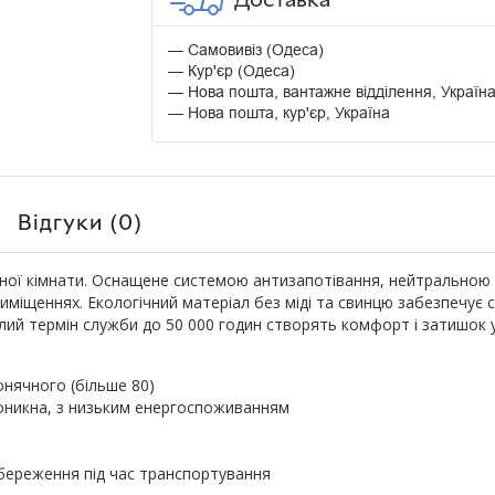
Самовивіз (Одеса)
Кур'єр (Одеса)
Нова пошта, вантажне відділення, Україн
Нова пошта, кур'єр, Україна
Відгуки (0)
ої кімнати. Оснащене системою антизапотівання, нейтральною L
міщеннях. Екологічний матеріал без міді та свинцю забезпечує ст
ий термін служби до 50 000 годин створять комфорт і затишок у 
онячного (більше 80)
роникна, з низьким енергоспоживанням
береження під час транспортування