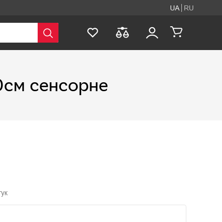
UA
RU
0см сенсорне
гук