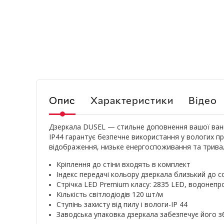
Опис
Характеристики
Відео
Дзеркала DUSEL — стильне доповнення вашої ванн
IP44 гарантує безпечне використання у вологих при
відображення, низьке енергоспоживання та тривал
Кріплення до стіни входять в комплект
Індекс передачі кольору дзеркала близький до с
Стрічка LED Premium класу: 2835 LED, водонеп
Кількість світлодіодів 120 шт/м
Ступінь захисту від пилу і вологи-IP 44
Заводська упаковка дзеркала забезпечує його з