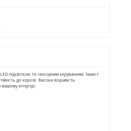
а
ED-підсвіткою та сенсорним керуванням. Захист
ійкість до корозії. Висока яскравість
вашому інтер’єрі.