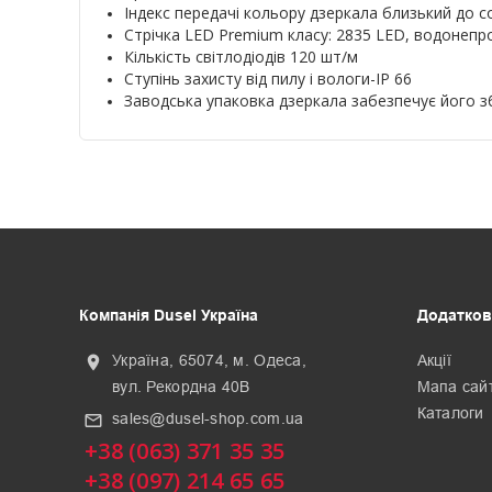
Індекс передачі кольору дзеркала близький до с
Стрічка LED Premium класу: 2835 LED, водонеп
Кількість світлодіодів 120 шт/м
Ступінь захисту від пилу і вологи-IP 66
Заводська упаковка дзеркала забезпечує його з
Компанія Dusel Україна
Додатков
Україна, 65074, м. Одеса,
Акції
location_on
вул. Рекордна 40В
Мапа сай
Каталоги
sales@dusel-shop.com.ua
mail_outline
+38 (063) 371 35 35
+38 (097) 214 65 65