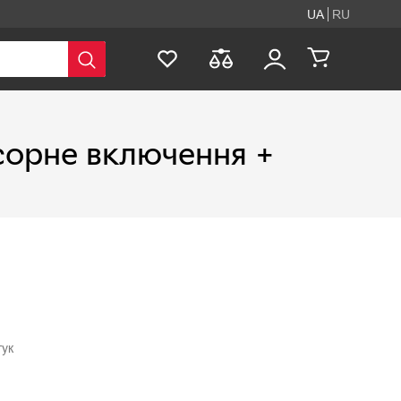
UA
RU
сорне включення +
гук