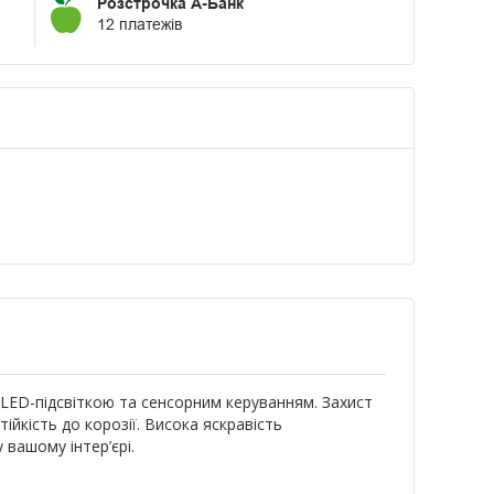
Розстрочка А-Банк
12 платежів
а
ED-підсвіткою та сенсорним керуванням. Захист
ійкість до корозії. Висока яскравість
вашому інтер’єрі.