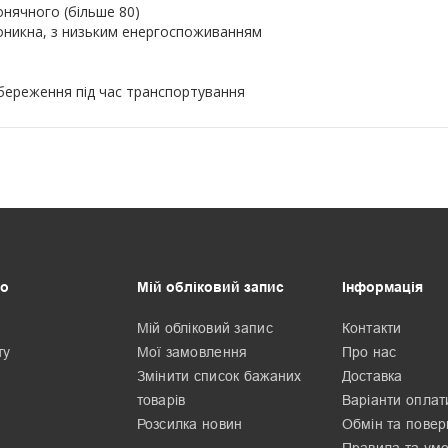
онячного (більше 80)
роникна, з низьким енергоспоживанням
береження під час транспортування
о
Мій обліковий запис
Інформація
Мій обліковий запис
Контакти
ту
Мої замовлення
Про нас
Змінити список бажаних
Доставка
товарів
Варіанти оплат
Розсилка новин
Обмін та пове