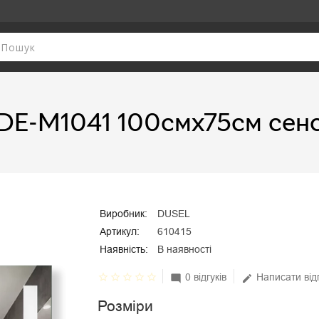
DE-M1041 100смх75см сен
Виробник:
DUSEL
Артикул:
610415
Наявність:
В наявності
star_border
star_border
star_border
star_border
star_border
0 відгуків
Написати від
mode_comment
edit
Розміри