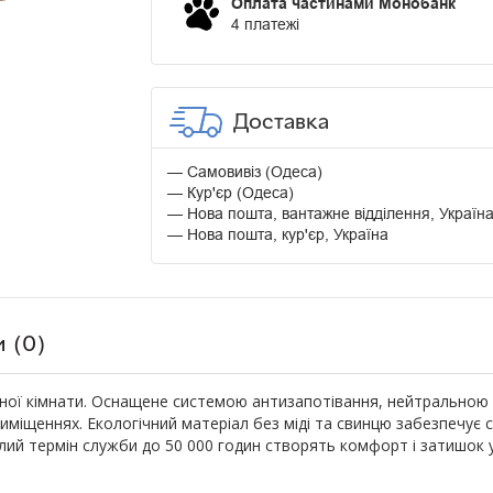
Оплата частинами Монобанк
4 платежі
Доставка
Самовивіз (Одеса)
Кур'єр (Одеса)
Нова пошта, вантажне відділення, Україн
Нова пошта, кур'єр, Україна
и (0)
ої кімнати. Оснащене системою антизапотівання, нейтральною L
міщеннях. Екологічний матеріал без міді та свинцю забезпечує ст
ий термін служби до 50 000 годин створять комфорт і затишок у 