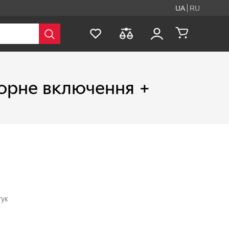
UA
RU
орне включення +
гук