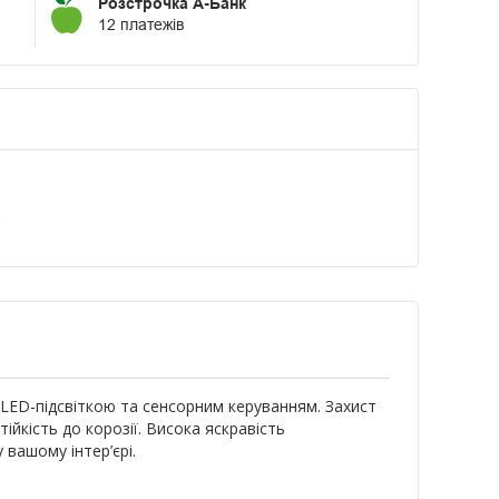
Розстрочка А-Банк
12 платежів
а
ED-підсвіткою та сенсорним керуванням. Захист
ійкість до корозії. Висока яскравість
вашому інтер’єрі.