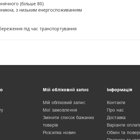
онячного (більше 80)
роникна, з низьким енергоспоживанням
береження під час транспортування
о
Мій обліковий запис
Інформація
Мій обліковий запис
Контакти
ту
Мої замовлення
Про нас
Змінити список бажаних
Доставка
товарів
Варіанти оплат
Розсилка новин
Обмін та пове