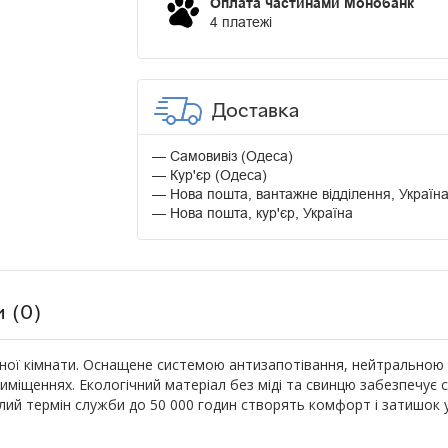
Оплата частинами Монобанк
4 платежі
Доставка
Самовивіз (Одеса)
Кур'єр (Одеса)
Нова пошта, вантажне відділення, Україн
Нова пошта, кур'єр, Україна
и (0)
ої кімнати. Оснащене системою антизапотівання, нейтральною L
міщеннях. Екологічний матеріал без міді та свинцю забезпечує ст
ий термін служби до 50 000 годин створять комфорт і затишок у 