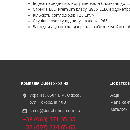
Індекс передачі кольору дзеркала близький до с
Стрічка LED Premium класу: 2835 LED, водонеп
Кількість світлодіодів 120 шт/м
Ступінь захисту від пилу і вологи-IP66
Заводська упаковка дзеркала забезпечує його з
Компанія Dusel Україна
Додатков
Україна, 65074, м. Одеса,
Акції
location_on
вул. Рекордна 40В
Мапа сай
Каталоги
sales@dusel-shop.com.ua
mail_outline
+38 (063) 371 35 35
+38 (097) 214 65 65