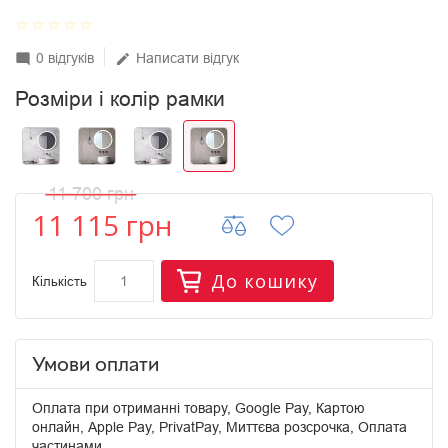
star_border
star_border
star_border
star_border
star_border
0 відгуків
Написати відгук
mode_comment
edit
Розміри і колір рамки
11 700 грн
11 115 грн
До кошику
Кількість
Умови оплати
Оплата при отриманні товару, Google Pay, Картою
онлайн, Apple Pay, PrivatPay, Миттєва розсрочка, Оплата
частинами.