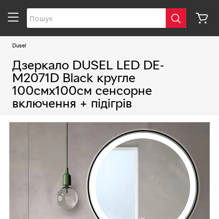
Dusel
Дзеркало DUSEL LED DE-
M2071D Black кругле
100смх100см сенсорне
включення + підігрів