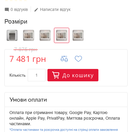
0 відгуків
Написати відгук
mode_comment
edit
Розміри
7 875 грн
7 481 грн
До кошику
Кількість
Умови оплати
Оплата при отриманні товару, Google Pay, Картою
онлайн, Apple Pay, PrivatPay, Миттєва розсрочка, Оплата
частинами.
*Оплата частинами та розсрочка доступні на стрінці оплати замовлення