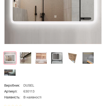
Виробник:
DUSEL
Артикул:
630113
Наявність:
В наявності
star_border
star_border
star_border
star_border
star_border