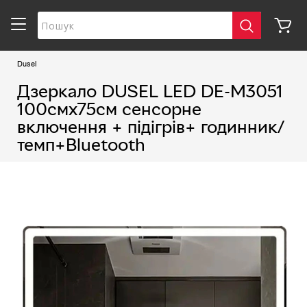
Dusel
Дзеркало DUSEL LED DE-M3051
100смх75см сенсорне
включення + підігрів+ годинник/
темп+Bluetooth