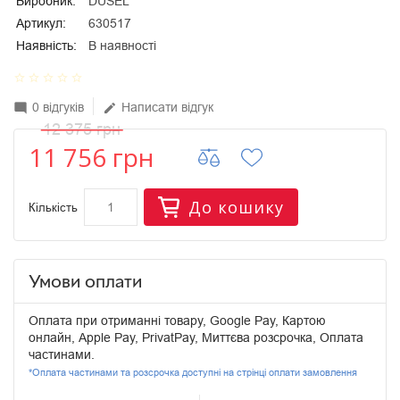
Виробник:
DUSEL
Артикул:
630517
Наявність:
В наявності
star_border
star_border
star_border
star_border
star_border
0 відгуків
Написати відгук
mode_comment
edit
12 375 грн
11 756 грн
До кошику
Кількість
Умови оплати
Оплата при отриманні товару, Google Pay, Картою
онлайн, Apple Pay, PrivatPay, Миттєва розсрочка, Оплата
частинами.
*Оплата частинами та розсрочка доступні на стрінці оплати замовлення